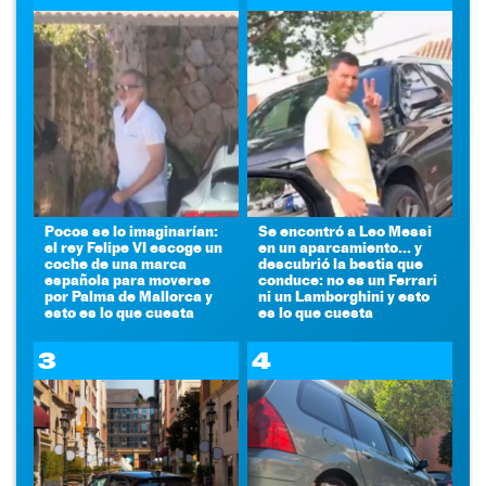
Pocos se lo imaginarían:
Se encontró a Leo Messi
el rey Felipe VI escoge un
en un aparcamiento... y
coche de una marca
descubrió la bestia que
española para moverse
conduce: no es un Ferrari
por Palma de Mallorca y
ni un Lamborghini y esto
esto es lo que cuesta
es lo que cuesta
3
4