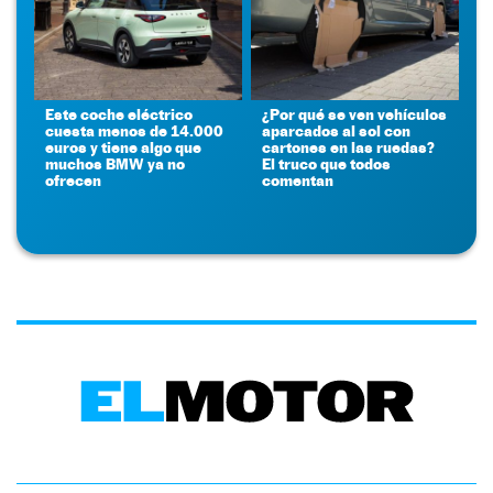
Este coche eléctrico
¿Por qué se ven vehículos
cuesta menos de 14.000
aparcados al sol con
euros y tiene algo que
cartones en las ruedas?
muchos BMW ya no
El truco que todos
ofrecen
comentan