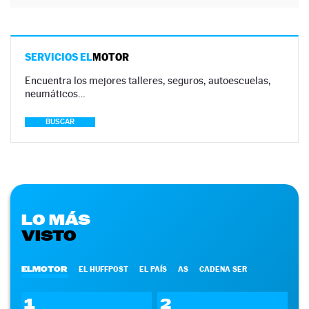
SERVICIOS EL
MOTOR
Encuentra los mejores talleres, seguros, autoescuelas,
neumáticos…
BUSCAR
LO MÁS
VISTO
ELMOTOR
EL HUFFPOST
EL PAÍS
AS
CADENA SER
1
2