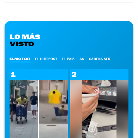
LO MÁS
VISTO
ELMOTOR
EL HUFFPOST
EL PAÍS
AS
CADENA SER
1
2