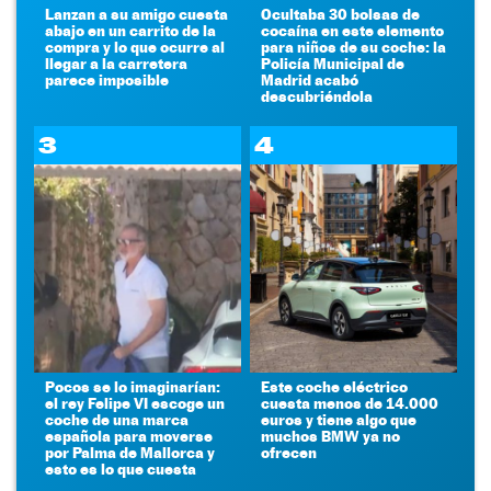
Lanzan a su amigo cuesta
Ocultaba 30 bolsas de
abajo en un carrito de la
cocaína en este elemento
compra y lo que ocurre al
para niños de su coche: la
llegar a la carretera
Policía Municipal de
parece imposible
Madrid acabó
descubriéndola
3
4
Pocos se lo imaginarían:
Este coche eléctrico
el rey Felipe VI escoge un
cuesta menos de 14.000
coche de una marca
euros y tiene algo que
española para moverse
muchos BMW ya no
por Palma de Mallorca y
ofrecen
esto es lo que cuesta