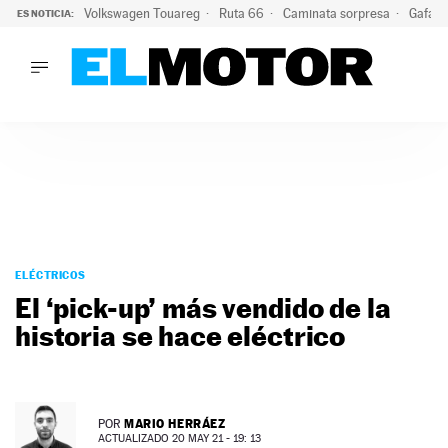
Volkswagen Touareg
Ruta 66
Caminata sorpresa
Gafas 
ES NOTICIA:
LO ÚLTIMO
Ni se te ocurra usar las gafas del eclipse al volante: el moti
LO ÚLTIMO
Ni se te ocurra usar las gafas del eclipse al volante: el motiv
ACTUALIDAD
ELÉCTRICOS
CONDUCIR
PRUEBAS
Saltar
VIRALES
al
ELÉCTRICOS
PODCAST
contenido
El ‘pick-up’ más vendido de la
MOTOS
historia se hace eléctrico
TECNOLOGÍA
SUPERCOCHES
MOTORTV
PREMIOS
MARIO HERRÁEZ
POR
SERVICIOS
ACTUALIZADO 20 MAY 21 - 19: 13