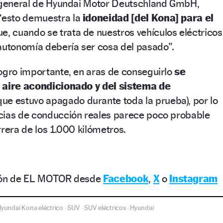
r general de Hyundai Motor Deutschland GmbH,
“
esto demuestra la
idoneidad [del Kona] para el
e, cuando se trata de nuestros vehículos eléctricos
 autonomía debería ser cosa del pasado
”
.
logro importante, en aras de conseguirlo
se
l aire acondicionado y del sistema de
que estuvo apagado durante toda la prueba), por lo
cias de conducción reales parece poco probable
rrera de los 1.000 kilómetros.
ción de EL MOTOR desde
Facebook
,
X
o
Instagram
yundai Kona eléctrico
SUV
SUV eléctricos
Hyundai
·
·
·