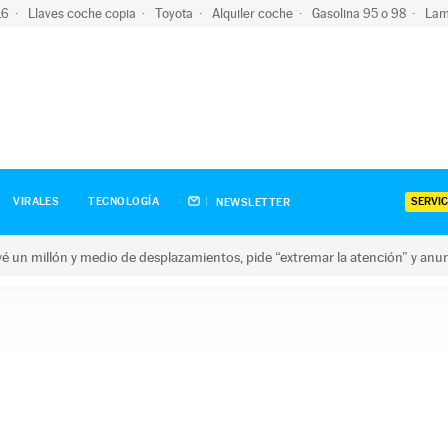
-16
Llaves coche copia
Toyota
Alquiler coche
Gasolina 95 o 98
Lam
SERVIC
VIRALES
TECNOLOGÍA
NEWSLETTER
revé un millón y medio de desplazamientos, pide “extremar la atención” y anu
n millón y medio de desplazamientos, pide “extremar la atención”