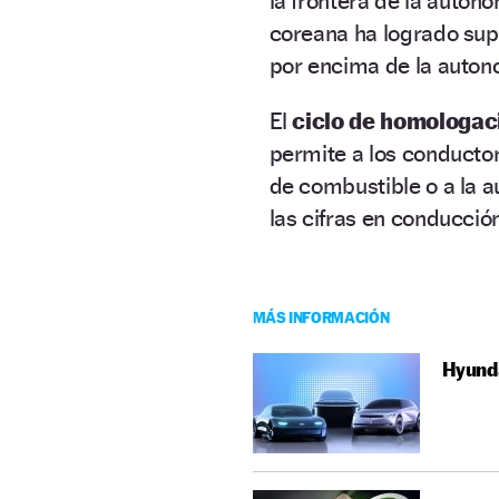
la frontera de la auton
coreana ha logrado sup
por encima de la autono
El
ciclo de homologac
permite a los conducto
de combustible o a la a
las cifras en conducció
MÁS INFORMACIÓN
Hyunda