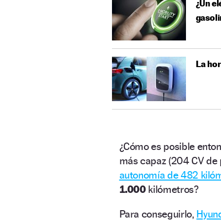
¿Un el
gasoli
La hor
¿Cómo es posible entonc
más capaz (204 CV de p
autonomía de 482 kilóm
1.000
kilómetros?
Para conseguirlo,
Hyun