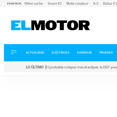
Niños coche
Smart #2
Multa conducir
A-2
Baliza V
ES NOTICIA:
ACTUALIDAD
ELÉCTRICOS
CONDUCIR
ACTUALIDAD
ELÉCTRICOS
CONDUCIR
PRUEBAS
PRUEBAS
Saltar
VIRALES
LO ÚLTIMO
El probable colapso tras el eclipse: la DGT p
al
PODCAST
LO ÚLTIMO
El probable colapso tras el eclipse: la DGT prevé u
contenido
MOTOS
TECNOLOGÍA
SUPERCOCHES
MOTORTV
PREMIOS
SERVICIOS