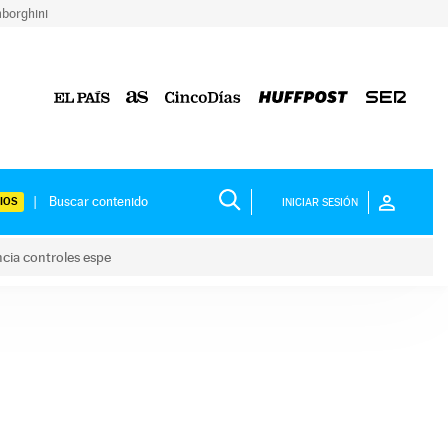
borghini
IOS
INICIAR SESIÓN
ncia controles espe
 y anuncia controles espe