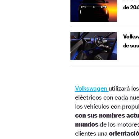
de 20
Volksw
de su
Volkswagen
utilizará lo
eléctricos con cada nu
los vehículos con propu
con sus nombres actu
mundos
de los motores 
clientes una
orientació