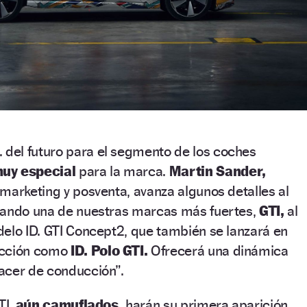
. del futuro para el segmento de los coches
uy especial
para la marca.
Martin Sander,
marketing y posventa, avanza algunos detalles al
vando una de nuestras marcas más fuertes,
GTI,
al
elo ID. GTI Concept2, que también se lanzará en
ucción como
ID. Polo GTI.
Ofrecerá una dinámica
acer de conducción”.
TI,
aún camuflados,
harán su primera aparición