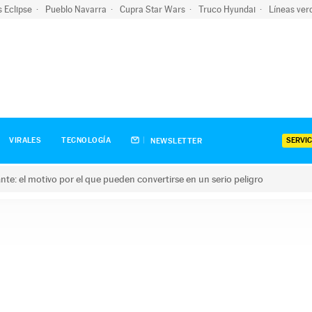
s Eclipse
Pueblo Navarra
Cupra Star Wars
Truco Hyundai
Líneas ver
SERVIC
VIRALES
TECNOLOGÍA
NEWSLETTER
olante: el motivo por el que pueden convertirse en un serio peligro
e: el motivo por el que pueden convertirse en un serio peligro