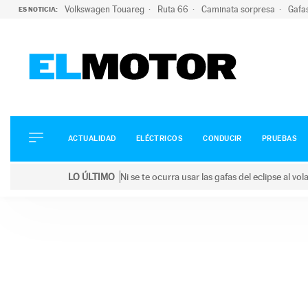
Volkswagen Touareg
Ruta 66
Caminata sorpresa
Gafa
ES NOTICIA:
ACTUALIDAD
ELÉCTRICOS
CONDUCIR
ACTUALIDAD
ELÉCTRICOS
CONDUCIR
PRUEBAS
PRUEBAS
Saltar
VIRALES
LO ÚLTIMO
Ni se te ocurra usar las gafas del eclipse al v
al
PODCAST
LO ÚLTIMO
Ni se te ocurra usar las gafas del eclipse al volant
contenido
MOTOS
TECNOLOGÍA
SUPERCOCHES
MOTORTV
PREMIOS
SERVICIOS