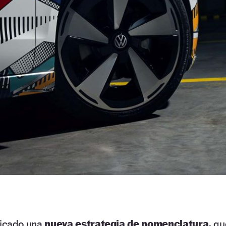
icado una
nueva estrategia de nomenclatura,
qu