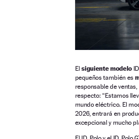
El
siguiente modelo
ID
pequeños también es
m
responsable de ventas, 
respecto: “Estamos lle
mundo eléctrico. El mod
2026, entrará en prod
excepcional y mucho pl
El ID. Polo y el ID. Polo G