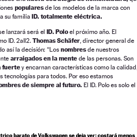
ciones
populares
de los modelos de la marca con
a su familia
ID. totalmente eléctrica.
se lanzará será el
ID. Polo
el próximo año. El
o ID. 2all2.
Thomas Schäfer
, director general de
o así la decisión: “Los
nombres
de nuestros
ente
arraigados en la mente
de las personas. Son
 fuerte
y encarnan características como la calidad
as tecnologías para todos. Por eso estamos
ombres de siempre al futuro.
El ID. Polo es solo el
ctrico barato de Volkswagen se deja ver: costará menos