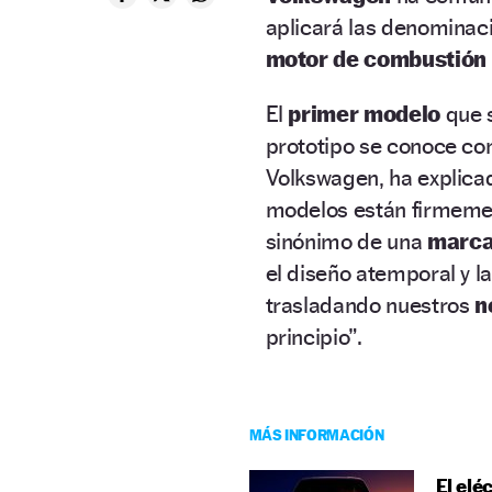
aplicará las denomina
motor de combustión
El
primer modelo
que 
prototipo se conoce com
Volkswagen, ha explicad
modelos están firmem
sinónimo de una
marca
el diseño atemporal y l
trasladando nuestros
n
principio”.
MÁS INFORMACIÓN
El elé