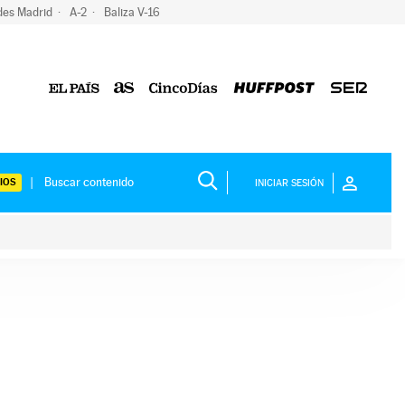
des Madrid
A-2
Baliza V-16
IOS
INICIAR SESIÓN