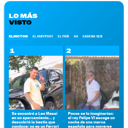
LO MÁS
VISTO
ELMOTOR
EL HUFFPOST
EL PAÍS
AS
CADENA SER
1
2
Se encontró a Leo Messi
Pocos se lo imaginarían:
en un aparcamiento... y
el rey Felipe VI escoge un
descubrió la bestia que
coche de una marca
conduce: no es un Ferrari
española para moverse