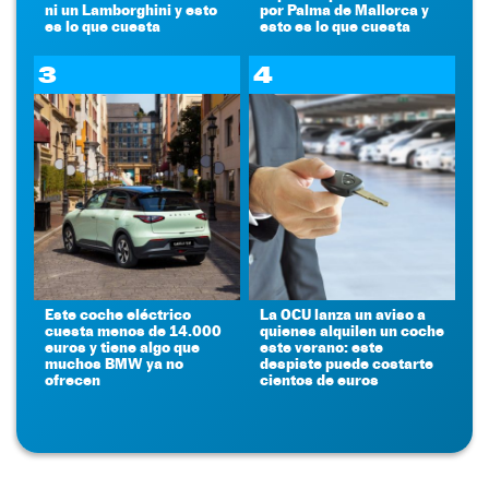
ni un Lamborghini y esto
por Palma de Mallorca y
es lo que cuesta
esto es lo que cuesta
3
4
Este coche eléctrico
La OCU lanza un aviso a
cuesta menos de 14.000
quienes alquilen un coche
euros y tiene algo que
este verano: este
muchos BMW ya no
despiste puede costarte
ofrecen
cientos de euros