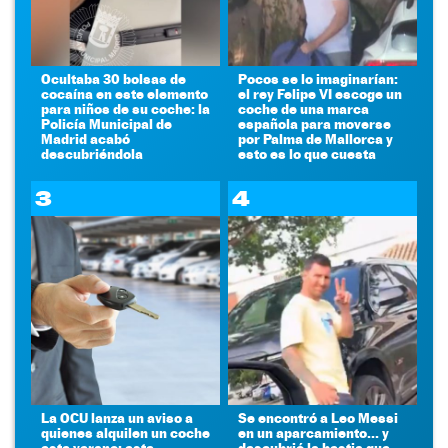
Ocultaba 30 bolsas de
Pocos se lo imaginarían:
cocaína en este elemento
el rey Felipe VI escoge un
para niños de su coche: la
coche de una marca
Policía Municipal de
española para moverse
Madrid acabó
por Palma de Mallorca y
descubriéndola
esto es lo que cuesta
3
4
La OCU lanza un aviso a
Se encontró a Leo Messi
quienes alquilen un coche
en un aparcamiento... y
este verano: este
descubrió la bestia que