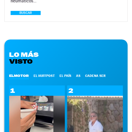
neumáticos…
BUSCAR
LO MÁS
VISTO
ELMOTOR
EL HUFFPOST
EL PAÍS
AS
CADENA SER
1
2