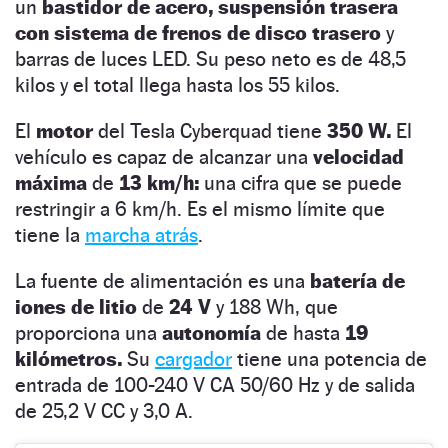
un
bastidor de acero, suspensión trasera
con sistema de frenos de disco trasero
y
barras de luces LED. Su peso neto es de 48,5
kilos y el total llega hasta los 55 kilos.
El
motor
del Tesla Cyberquad tiene
350 W.
El
vehículo es capaz de alcanzar una
velocidad
máxima
de
13 km/h:
una cifra que se puede
restringir a 6 km/h. Es el mismo límite que
tiene la
marcha atrás
.
La fuente de alimentación es una
batería de
iones de litio
de
24 V
y 188 Wh, que
proporciona una
autonomía
de hasta
19
kilómetros.
Su
cargador
tiene una potencia de
entrada de 100-240 V CA 50/60 Hz y de salida
de 25,2 V CC y 3,0 A.