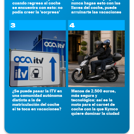
cuando regresa al coche
nunca hagas esto con las
se encuentra con esto: no
llaves del coche, puede
podía creer la 'sorpresa'
arruinarte las vacaciones
3
4
¿Se puede pasar la ITV en
Menos de 2.500 euros,
una comunidad autónoma
más segura y
distinta a la de
tecnológica: así es la
matriculación del coche
moto para el carnet de
si te toca en vacaciones?
coche con la que Kymco
quiere dominar la ciudad