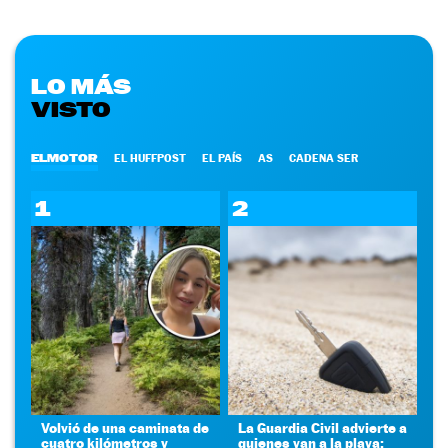
LO MÁS
VISTO
ELMOTOR
EL HUFFPOST
EL PAÍS
AS
CADENA SER
1
2
Volvió de una caminata de
La Guardia Civil advierte a
cuatro kilómetros y
quienes van a la playa: