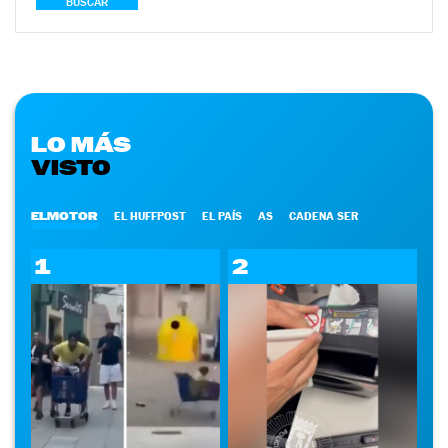
BUSCAR
LO MÁS
VISTO
ELMOTOR
EL HUFFPOST
EL PAÍS
AS
CADENA SER
1
2