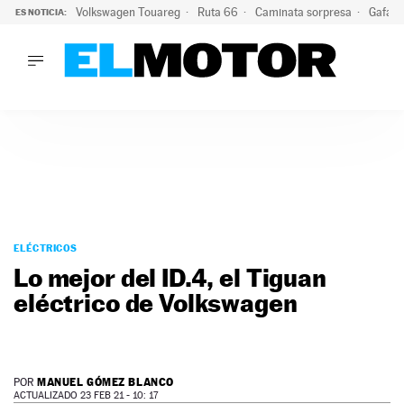
Volkswagen Touareg
Ruta 66
Caminata sorpresa
Gafas 
ES NOTICIA:
LO ÚLTIMO
Ni se te ocurra usar las gafas del eclipse al volante: el moti
LO ÚLTIMO
Ni se te ocurra usar las gafas del eclipse al volante: el motiv
ACTUALIDAD
ELÉCTRICOS
CONDUCIR
PRUEBAS
Saltar
VIRALES
al
ELÉCTRICOS
PODCAST
contenido
Lo mejor del ID.4, el Tiguan
MOTOS
eléctrico de Volkswagen
TECNOLOGÍA
SUPERCOCHES
MOTORTV
PREMIOS
MANUEL GÓMEZ BLANCO
POR
SERVICIOS
ACTUALIZADO 23 FEB 21 - 10: 17