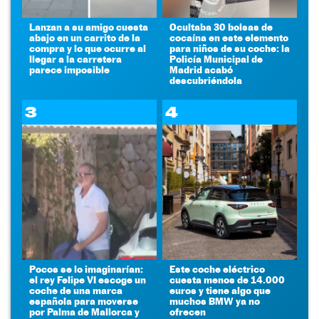
Lanzan a su amigo cuesta
Ocultaba 30 bolsas de
abajo en un carrito de la
cocaína en este elemento
compra y lo que ocurre al
para niños de su coche: la
llegar a la carretera
Policía Municipal de
parece imposible
Madrid acabó
descubriéndola
3
4
Pocos se lo imaginarían:
Este coche eléctrico
el rey Felipe VI escoge un
cuesta menos de 14.000
coche de una marca
euros y tiene algo que
española para moverse
muchos BMW ya no
por Palma de Mallorca y
ofrecen