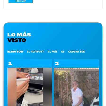
BUSCAR
LO MÁS
VISTO
ELMOTOR
EL HUFFPOST
EL PAÍS
AS
CADENA SER
1
2