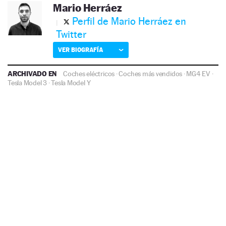
Mario Herráez
Perfil de Mario Herráez en
Twitter
VER BIOGRAFÍA
ARCHIVADO EN
Coches eléctricos
·
Coches más vendidos
·
MG4 EV
·
Tesla Model 3
·
Tesla Model Y