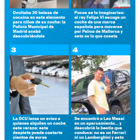
Ocultaba 30 bolsas de
Pocos se lo imaginarían:
cocaína en este elemento
el rey Felipe VI escoge un
para niños de su coche: la
coche de una marca
Policía Municipal de
española para moverse
Madrid acabó
por Palma de Mallorca y
descubriéndola
esto es lo que cuesta
3
4
La OCU lanza un aviso a
Se encontró a Leo Messi
quienes alquilen un coche
en un aparcamiento... y
este verano: este
descubrió la bestia que
despiste puede costarte
conduce: no es un Ferrari
cientos de euros
ni un Lamborghini y esto