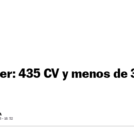
r: 435 CV y menos de 
A
- 16: 52