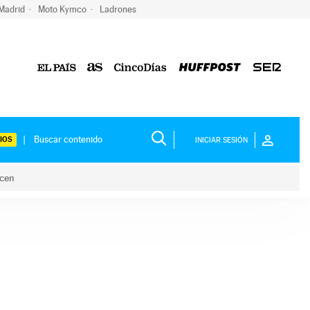
 Madrid
Moto Kymco
Ladrones
IOS
INICIAR SESIÓN
acen
lo hacen