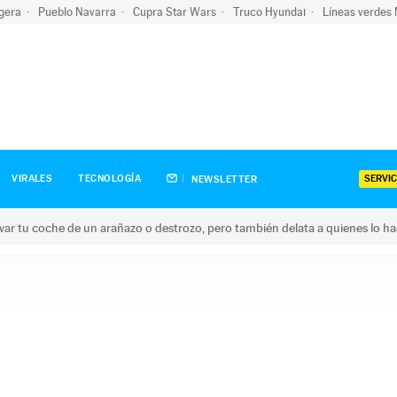
igera
Pueblo Navarra
Cupra Star Wars
Truco Hyundai
Líneas verdes
SERVIC
VIRALES
TECNOLOGÍA
NEWSLETTER
ar tu coche de un arañazo o destrozo, pero también delata a quienes lo h
 coche de un arañazo o destrozo, pero también delata a quienes 