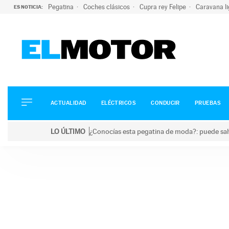
Pegatina
Coches clásicos
Cupra rey Felipe
Caravana l
ES NOTICIA:
ACTUALIDAD
ELÉCTRICOS
CONDUCIR
ACTUALIDAD
ELÉCTRICOS
CONDUCIR
PRUEBAS
PRUEBAS
Saltar
VIRALES
LO ÚLTIMO
¿Conocías esta pegatina de moda?: puede salv
al
PODCAST
LO ÚLTIMO
¿Conocías esta pegatina de moda?: puede salvar tu
contenido
MOTOS
TECNOLOGÍA
SUPERCOCHES
MOTORTV
PREMIOS
SERVICIOS