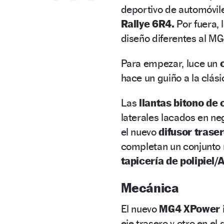
deportivo de automóvil
Rallye 6R4.
Por fuera, 
diseño diferentes al M
Para empezar, luce un
hace un guiño a la clási
Las
llantas bitono de
laterales lacados en neg
el nuevo
difusor trase
completan un conjunto m
tapicería de polipiel/
Mecánica
El nuevo
MG4 XPower
eje trasero y otro en el