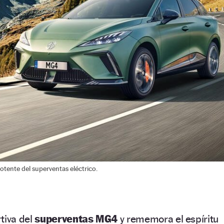
otente del superventas eléctrico.
tiva del
superventas MG4
y rememora el espíritu