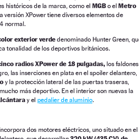
es históricos de la marca, como el
MGB
o el
Metro
la versión XPower tiene diversos elementos de
G4 normal.
color exterior verde
denominado Hunter Green, qu
ca tonalidad de los deportivos británicos.
 cinco radios XPower de 18 pulgadas,
los faldones
ro, las inserciones en plata en el spoiler delantero,
ro
y la protección lateral de las puertas traseras,
ucho más deportivo. En el interior son nuevas la
Alcántara
y el
pedalier de aluminio
.
incorpora dos motores eléctricos, uno situado en el
 delantero, que desarrollan
320 kW (435 CV)
de