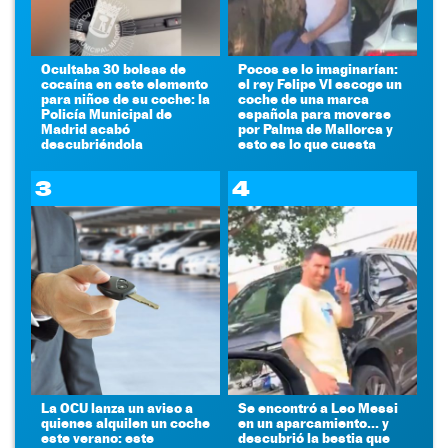
Ocultaba 30 bolsas de
Pocos se lo imaginarían:
cocaína en este elemento
el rey Felipe VI escoge un
para niños de su coche: la
coche de una marca
Policía Municipal de
española para moverse
Madrid acabó
por Palma de Mallorca y
descubriéndola
esto es lo que cuesta
3
4
La OCU lanza un aviso a
Se encontró a Leo Messi
quienes alquilen un coche
en un aparcamiento... y
este verano: este
descubrió la bestia que