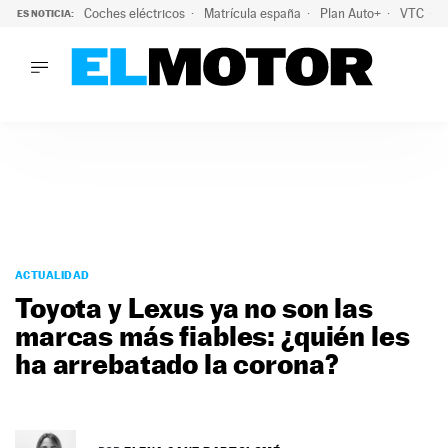
Coches eléctricos
Matrícula españa
Plan Auto+
VTC
ES NOTICIA:
LO ÚLTIMO
La Lista Blanca del Programa Auto+: todos los coches eléct
LO ÚLTIMO
La Lista Blanca del Programa Auto+: todos los coches eléctr
ACTUALIDAD
ELÉCTRICOS
CONDUCIR
PRUEBAS
Saltar
VIRALES
al
ACTUALIDAD
PODCAST
contenido
Toyota y Lexus ya no son las
MOTOS
marcas más fiables: ¿quién les
TECNOLOGÍA
ha arrebatado la corona?
SUPERCOCHES
MOTORTV
PREMIOS
SERVICIOS