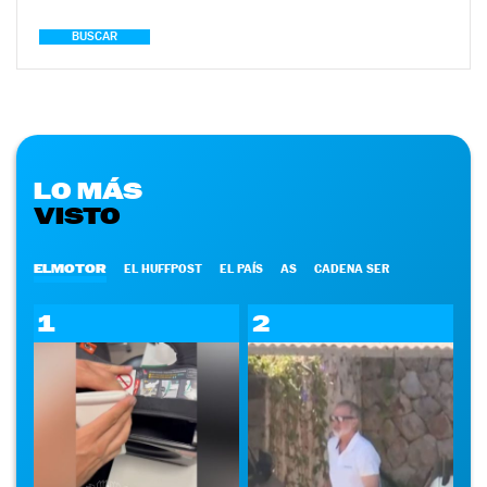
BUSCAR
LO MÁS
VISTO
ELMOTOR
EL HUFFPOST
EL PAÍS
AS
CADENA SER
1
2