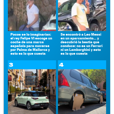
Pocos se lo imaginarían:
Se encontró a Leo Messi
el rey Felipe VI escoge un
en un aparcamiento... y
coche de una marca
descubrió la bestia que
española para moverse
conduce: no es un Ferrari
por Palma de Mallorca y
ni un Lamborghini y esto
esto es lo que cuesta
es lo que cuesta
3
4