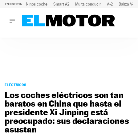
Niños coche
Smart #2
Multa conducir
A-2
Baliza V-1
ES NOTICIA:
LO ÚLTIMO
La policía advierte de este peligro y esta es una buena soluc
LO ÚLTIMO
La policía advierte de este peligro y esta es una buena soluci
ACTUALIDAD
ELÉCTRICOS
CONDUCIR
PRUEBAS
Saltar
VIRALES
al
ELÉCTRICOS
PODCAST
contenido
Los coches eléctricos son tan
MOTOS
baratos en China que hasta el
TECNOLOGÍA
presidente Xi Jinping está
SUPERCOCHES
MOTORTV
preocupado: sus declaraciones
PREMIOS
asustan
SERVICIOS