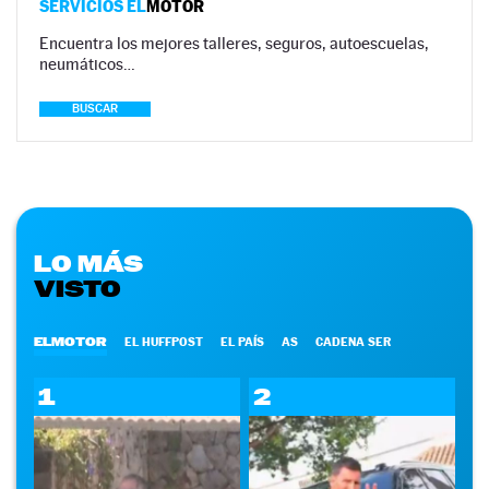
SERVICIOS EL
MOTOR
Encuentra los mejores talleres, seguros, autoescuelas,
neumáticos…
BUSCAR
LO MÁS
VISTO
ELMOTOR
EL HUFFPOST
EL PAÍS
AS
CADENA SER
1
2