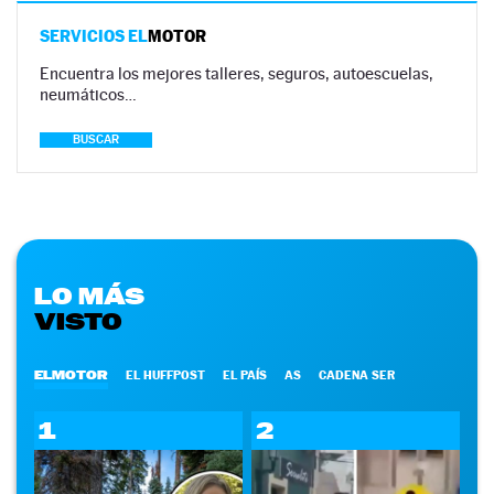
SERVICIOS EL
MOTOR
Encuentra los mejores talleres, seguros, autoescuelas,
neumáticos…
BUSCAR
LO MÁS
VISTO
ELMOTOR
EL HUFFPOST
EL PAÍS
AS
CADENA SER
1
2