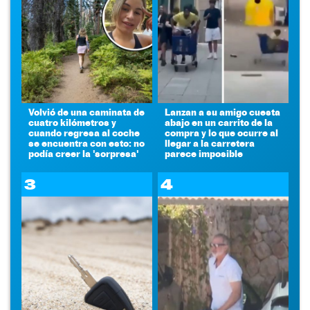
Volvió de una caminata de
Lanzan a su amigo cuesta
cuatro kilómetros y
abajo en un carrito de la
cuando regresa al coche
compra y lo que ocurre al
se encuentra con esto: no
llegar a la carretera
podía creer la 'sorpresa'
parece imposible
3
4