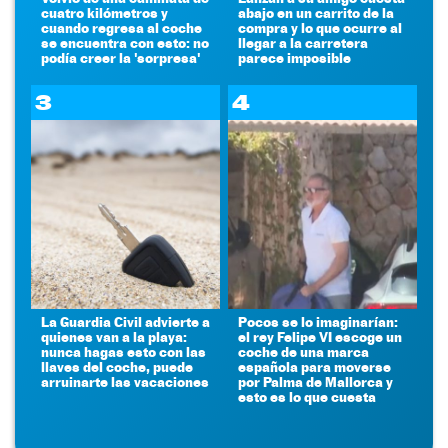
cuatro kilómetros y
abajo en un carrito de la
cuando regresa al coche
compra y lo que ocurre al
se encuentra con esto: no
llegar a la carretera
podía creer la 'sorpresa'
parece imposible
3
4
La Guardia Civil advierte a
Pocos se lo imaginarían:
quienes van a la playa:
el rey Felipe VI escoge un
nunca hagas esto con las
coche de una marca
llaves del coche, puede
española para moverse
arruinarte las vacaciones
por Palma de Mallorca y
esto es lo que cuesta