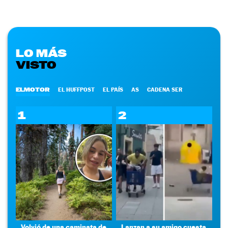
LO MÁS
VISTO
ELMOTOR
EL HUFFPOST
EL PAÍS
AS
CADENA SER
1
2
Volvió de una caminata de
Lanzan a su amigo cuesta