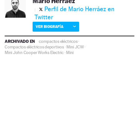
Mario Herráez
Perfil de Mario Herráez en
Twitter
VER BIOGRAFÍA
ARCHIVADO EN
compactos eléctricos
·
Compactos eléctricos deportivos
·
Mini JCW
·
Mini John Cooper Works Electric
·
Mini