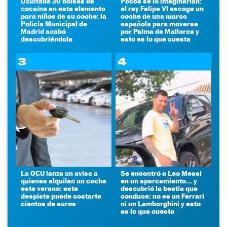
Ocultaba 30 bolsas de
Pocos se lo imaginarían:
cocaína en este elemento
el rey Felipe VI escoge un
para niños de su coche: la
coche de una marca
Policía Municipal de
española para moverse
Madrid acabó
por Palma de Mallorca y
descubriéndola
esto es lo que cuesta
3
4
La OCU lanza un aviso a
Se encontró a Leo Messi
quienes alquilen un coche
en un aparcamiento... y
este verano: este
descubrió la bestia que
despiste puede costarte
conduce: no es un Ferrari
cientos de euros
ni un Lamborghini y esto
es lo que cuesta