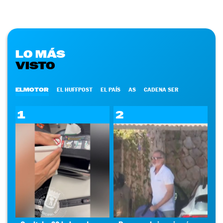
LO MÁS
VISTO
ELMOTOR
EL HUFFPOST
EL PAÍS
AS
CADENA SER
1
2