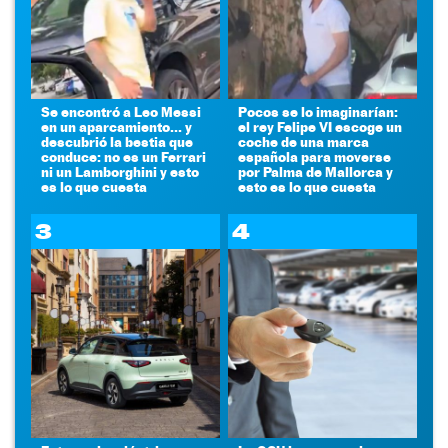
Se encontró a Leo Messi
Pocos se lo imaginarían:
en un aparcamiento... y
el rey Felipe VI escoge un
descubrió la bestia que
coche de una marca
conduce: no es un Ferrari
española para moverse
ni un Lamborghini y esto
por Palma de Mallorca y
es lo que cuesta
esto es lo que cuesta
3
4