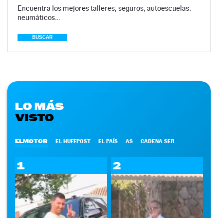
Encuentra los mejores talleres, seguros, autoescuelas,
neumáticos…
BUSCAR
LO MÁS
VISTO
ELMOTOR
EL HUFFPOST
EL PAÍS
AS
CADENA SER
1
2