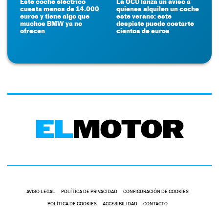
Este coche eléctrico
La OCU lanza un aviso a
cuesta menos de 14.000
quienes alquilen un coche
euros y tiene algo que
este verano: este
muchos BMW ya no
despiste puede costarte
ofrecen
cientos de euros
AVISO LEGAL
POLÍTICA DE PRIVACIDAD
CONFIGURACIÓN DE COOKIES
POLÍTICA DE COOKIES
ACCESIBILIDAD
CONTACTO