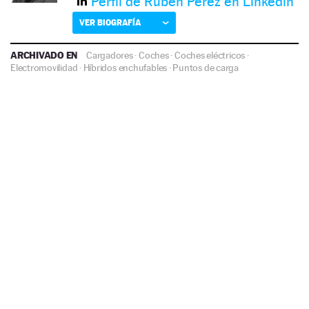
Perfil de Rubén Pérez en Linkedin
VER BIOGRAFÍA
ARCHIVADO EN
Cargadores
·
Coches
·
Coches eléctricos
·
Electromovilidad
·
Híbridos enchufables
·
Puntos de carga