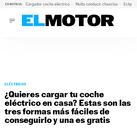
Cargador coche eléctrico
Multa conducir chanclas
Eclipse
ES NOTICIA:
LO ÚLTIMO
El hiperdeportivo que desafía todas las tendencias: V12 a
LO ÚLTIMO
El hiperdeportivo que desafía todas las tendencias: V12 at
ACTUALIDAD
ELÉCTRICOS
CONDUCIR
PRUEBAS
Saltar
VIRALES
al
ELÉCTRICOS
PODCAST
contenido
¿Quieres cargar tu coche
MOTOS
eléctrico en casa? Estas son las
TECNOLOGÍA
tres formas más fáciles de
SUPERCOCHES
MOTORTV
conseguirlo y una es gratis
PREMIOS
SERVICIOS