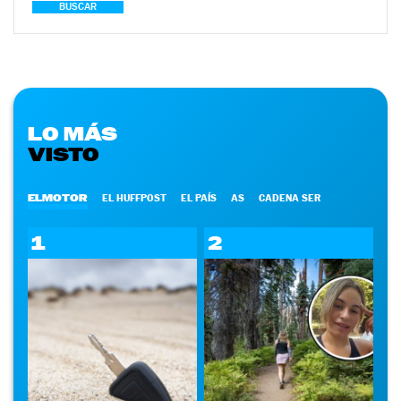
BUSCAR
LO MÁS
VISTO
ELMOTOR
EL HUFFPOST
EL PAÍS
AS
CADENA SER
1
2