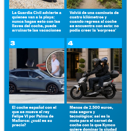
La Guardia Civil advierte a
Volvió de una caminata de
quienes van a la playa:
cuatro kilómetros y
nunca hagas esto con las
cuando regresa al coche
llaves del coche, puede
se encuentra con esto: no
arruinarte las vacaciones
podía creer la 'sorpresa'
3
4
El coche español con el
Menos de 2.500 euros,
que se mueve el rey
más segura y
Felipe VI por Palma de
tecnológica: así es la
Mallorca: ¿cuál es su
moto para el carnet de
precio?
coche con la que Kymco
quiere dominar la ciudad