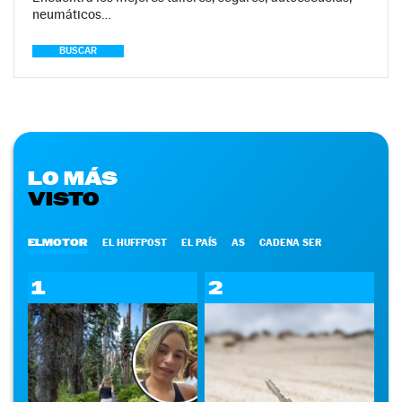
neumáticos…
BUSCAR
LO MÁS
VISTO
ELMOTOR
EL HUFFPOST
EL PAÍS
AS
CADENA SER
1
2