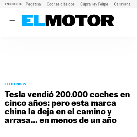
Pegatina
Coches clásicos
Cupra rey Felipe
Caravana lig
ES NOTICIA:
LO ÚLTIMO
El hiperdeportivo que desafía todas las tendencias: V12 a
LO ÚLTIMO
El hiperdeportivo que desafía todas las tendencias: V12 at
ACTUALIDAD
ELÉCTRICOS
CONDUCIR
PRUEBAS
Saltar
VIRALES
al
ELÉCTRICOS
PODCAST
contenido
Tesla vendió 200.000 coches en
MOTOS
cinco años: pero esta marca
TECNOLOGÍA
china la deja en el camino y
SUPERCOCHES
MOTORTV
arrasa… en menos de un año
PREMIOS
SERVICIOS