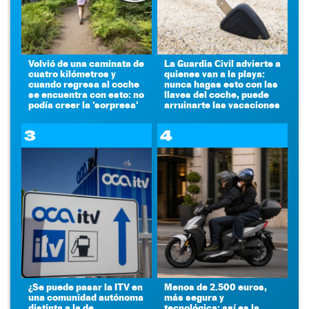
Volvió de una caminata de
La Guardia Civil advierte a
cuatro kilómetros y
quienes van a la playa:
cuando regresa al coche
nunca hagas esto con las
se encuentra con esto: no
llaves del coche, puede
podía creer la 'sorpresa'
arruinarte las vacaciones
3
4
¿Se puede pasar la ITV en
Menos de 2.500 euros,
una comunidad autónoma
más segura y
distinta a la de
tecnológica: así es la