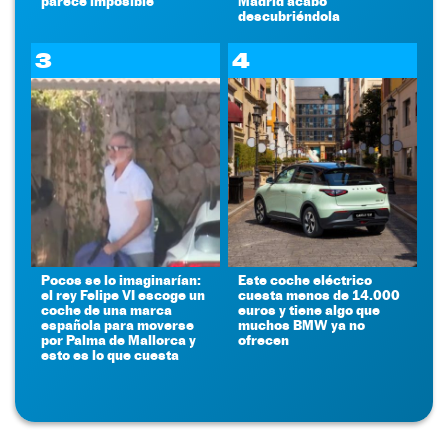
parece imposible
Madrid acabó
descubriéndola
3
4
Pocos se lo imaginarían:
Este coche eléctrico
el rey Felipe VI escoge un
cuesta menos de 14.000
coche de una marca
euros y tiene algo que
española para moverse
muchos BMW ya no
por Palma de Mallorca y
ofrecen
esto es lo que cuesta