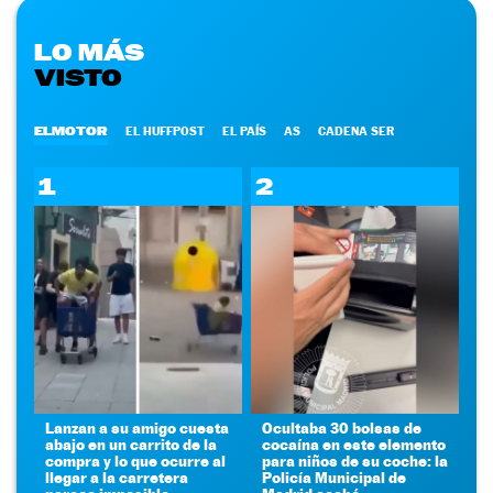
LO MÁS
VISTO
ELMOTOR
EL HUFFPOST
EL PAÍS
AS
CADENA SER
1
2
Lanzan a su amigo cuesta
Ocultaba 30 bolsas de
abajo en un carrito de la
cocaína en este elemento
compra y lo que ocurre al
para niños de su coche: la
llegar a la carretera
Policía Municipal de