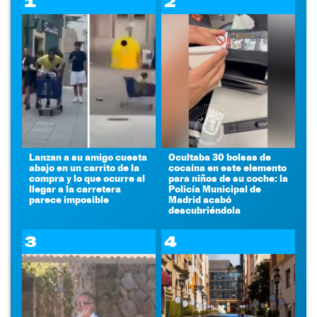
1
2
Lanzan a su amigo cuesta
Ocultaba 30 bolsas de
abajo en un carrito de la
cocaína en este elemento
compra y lo que ocurre al
para niños de su coche: la
llegar a la carretera
Policía Municipal de
parece imposible
Madrid acabó
descubriéndola
3
4