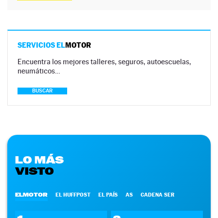
SERVICIOS EL
MOTOR
Encuentra los mejores talleres, seguros, autoescuelas,
neumáticos…
BUSCAR
LO MÁS
VISTO
ELMOTOR
EL HUFFPOST
EL PAÍS
AS
CADENA SER