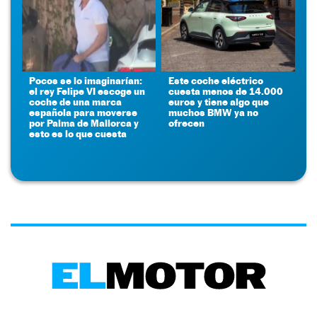
Pocos se lo imaginarían:
Este coche eléctrico
el rey Felipe VI escoge un
cuesta menos de 14.000
coche de una marca
euros y tiene algo que
española para moverse
muchos BMW ya no
por Palma de Mallorca y
ofrecen
esto es lo que cuesta