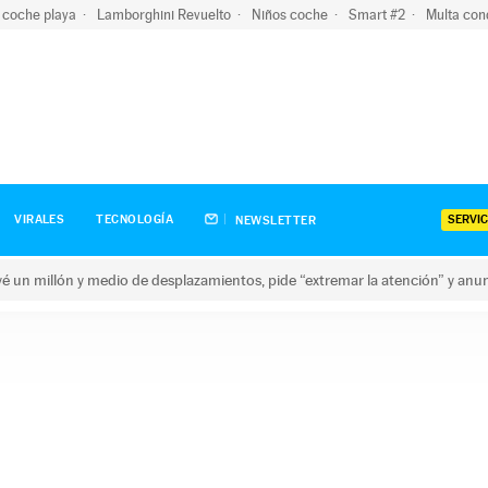
 coche playa
Lamborghini Revuelto
Niños coche
Smart #2
Multa con
SERVIC
VIRALES
TECNOLOGÍA
NEWSLETTER
revé un millón y medio de desplazamientos, pide “extremar la atención” y anu
n millón y medio de desplazamientos, pide “extremar la atención”