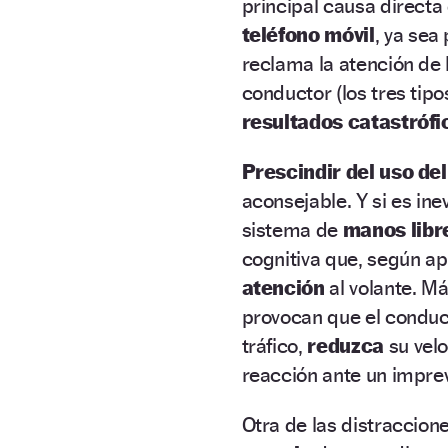
principal causa directa 
teléfono móvil
, ya sea
reclama la atención de 
conductor (los tres tip
resultados catastrófi
Prescindir del uso del
aconsejable. Y si es in
sistema de
manos libr
cognitiva que, según ap
atención
al volante. M
provocan que el conduct
tráfico,
reduzca
su vel
reacción ante un imprev
Otra de las distraccion