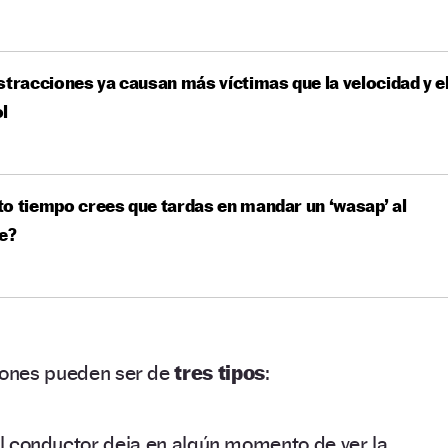
stracciones ya causan más víctimas que la velocidad y e
l
o tiempo crees que tardas en mandar un ‘wasap’ al
e?
ciones pueden ser de
tres tipos
:
l conductor deja en algún momento de ver la