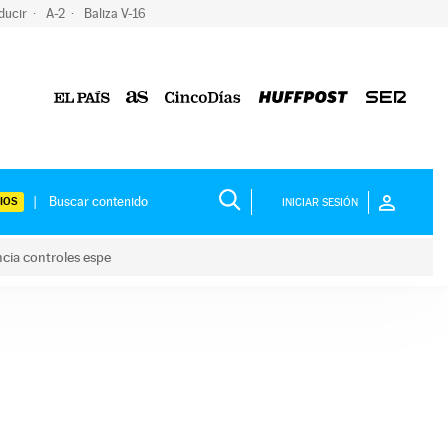
ducir
A-2
Baliza V-16
IOS
INICIAR SESIÓN
ncia controles espe
 y anuncia controles espe