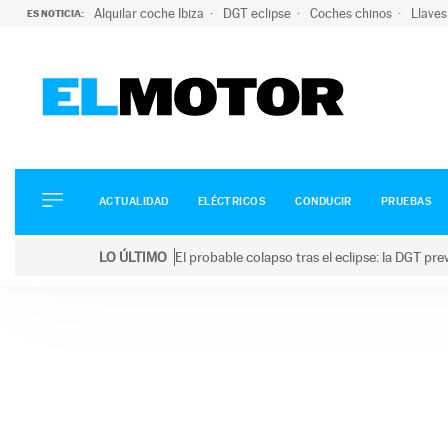
Alquilar coche Ibiza
DGT eclipse
Coches chinos
Llaves
ES NOTICIA:
ACTUALIDAD
ELÉCTRICOS
CONDUCIR
ACTUALIDAD
ELÉCTRICOS
CONDUCIR
PRUEBAS
PRUEBAS
Saltar
VIRALES
LO ÚLTIMO
El probable colapso tras el eclipse: la DGT p
al
PODCAST
LO ÚLTIMO
El probable colapso tras el eclipse: la DGT prevé u
contenido
MOTOS
TECNOLOGÍA
SUPERCOCHES
MOTORTV
PREMIOS
SERVICIOS