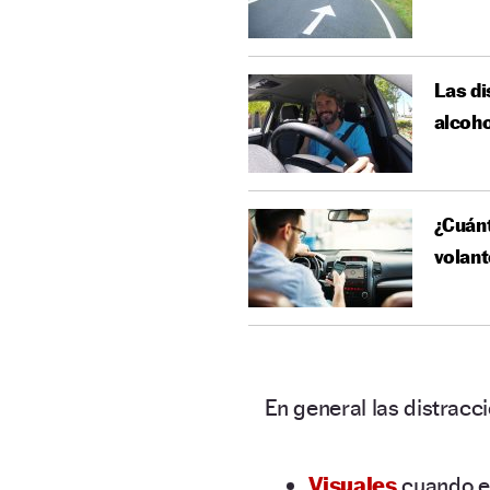
Las di
alcoho
¿Cuánt
volant
En general las distrac
Visuales
cuando e