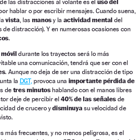
de las distracciones al volante es el
uso del
 por hablar o por escribir mensajes. Cuando suena,
la
vista
, las
manos
y la
actividad mental
del
os de distracción). Y en numerosas ocasiones con
cos
.
 móvil
durante los trayectos será lo más
evitable una comunicación, tendrá que ser con el
es
. Aunque no deja de ser una distracción de tipo
unta la
DGT,
provoca una
importante pérdida de
ás de
tres minutos
hablando con el manos libres
or deje de percibir el
40% de las señales
de
ocidad de crucero y
disminuya
su velocidad de
isto.
es más frecuentes, y no menos peligrosa, es el