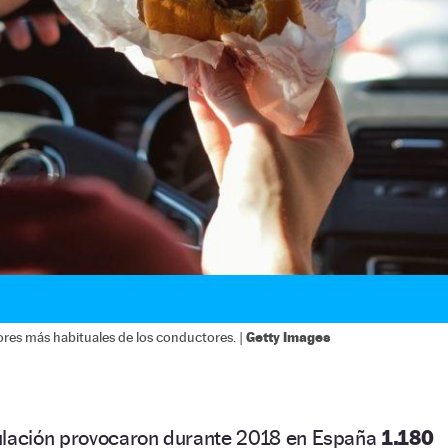
Getty Images
ores más habituales de los conductores. |
ulación provocaron durante 2018 en España
1.180