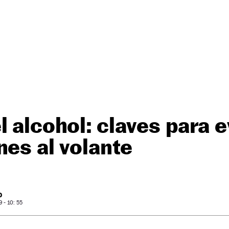
 alcohol: claves para e
nes al volante
O
- 10: 55