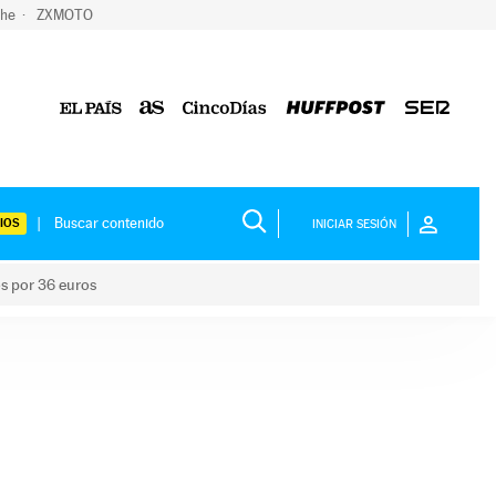
che
ZXMOTO
IOS
INICIAR SESIÓN
os por 36 euros
los niños por 36 euros