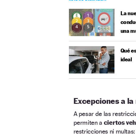
La nue
conduc
una m
Qué es
ideal
Excepciones a la
A pesar de las restricc
permiten a
ciertos veh
restricciones ni multas: