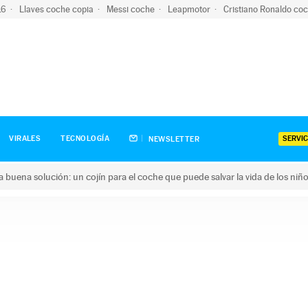
-16
Llaves coche copia
Messi coche
Leapmotor
Cristiano Ronaldo co
SERVIC
VIRALES
TECNOLOGÍA
NEWSLETTER
una buena solución: un cojín para el coche que puede salvar la vida de los niñ
ena solución: un cojín para el coche que puede salvar la vida de 