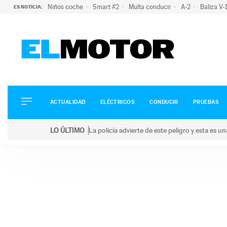
Niños coche
Smart #2
Multa conducir
A-2
Baliza V
ES NOTICIA:
ACTUALIDAD
ELÉCTRICOS
CONDUCIR
ACTUALIDAD
ELÉCTRICOS
CONDUCIR
PRUEBAS
PRUEBAS
Saltar
VIRALES
LO ÚLTIMO
La policía advierte de este peligro y esta es 
al
PODCAST
LO ÚLTIMO
La policía advierte de este peligro y esta es una bu
contenido
MOTOS
TECNOLOGÍA
SUPERCOCHES
MOTORTV
PREMIOS
SERVICIOS