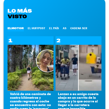
LO MÁS
VISTO
ELMOTOR
EL HUFFPOST
EL PAÍS
AS
CADENA SER
1
2
Volvió de una caminata de
Lanzan a su amigo cuesta
cuatro kilómetros y
abajo en un carrito de la
cuando regresa al coche
compra y lo que ocurre al
se encuentra con esto: no
llegar a la carretera
podía creer la 'sorpresa'
parece imposible