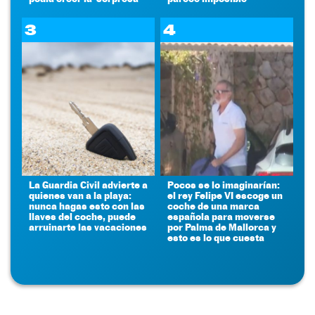
3
4
La Guardia Civil advierte a
Pocos se lo imaginarían:
quienes van a la playa:
el rey Felipe VI escoge un
nunca hagas esto con las
coche de una marca
llaves del coche, puede
española para moverse
arruinarte las vacaciones
por Palma de Mallorca y
esto es lo que cuesta