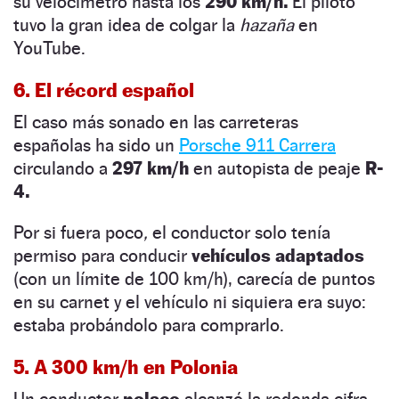
su velocímetro hasta los
290 km/h.
El piloto
tuvo la gran idea de colgar la
hazaña
en
YouTube.
6. El récord español
El caso más sonado en las carreteras
españolas ha sido un
Porsche 911 Carrera
circulando a
297 km/h
en autopista de peaje
R-
4.
Por si fuera poco
,
el conductor solo tenía
permiso para conducir
vehículos adaptados
(con un límite de 100 km/h), carecía de puntos
en su carnet y el vehículo ni siquiera era suyo:
estaba probándolo para comprarlo.
5. A 300 km/h en Polonia
Un conductor
polaco
alcanzó la redonda cifra