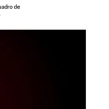
cuadro de
.