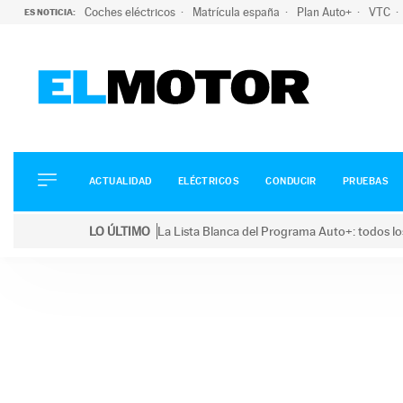
Coches eléctricos
Matrícula españa
Plan Auto+
VTC
ES NOTICIA:
ACTUALIDAD
ELÉCTRICOS
CONDUCIR
ACTUALIDAD
ELÉCTRICOS
CONDUCIR
PRUEBAS
PRUEBAS
Saltar
VIRALES
LO ÚLTIMO
La Lista Blanca del Programa Auto+: todos lo
al
PODCAST
LO ÚLTIMO
La Lista Blanca del Programa Auto+: todos los coc
contenido
MOTOS
TECNOLOGÍA
SUPERCOCHES
MOTORTV
PREMIOS
SERVICIOS