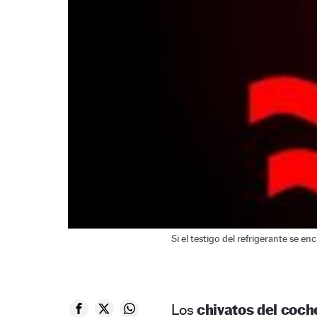
Si el testigo del refrigerante se e
Los
chivatos del coch