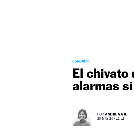
NEWSLETTER
SÍGUENOS
CONDUCIR
El chivato
alarmas si
ANDREA GIL
POR
20 MAY 24 - 13: 18