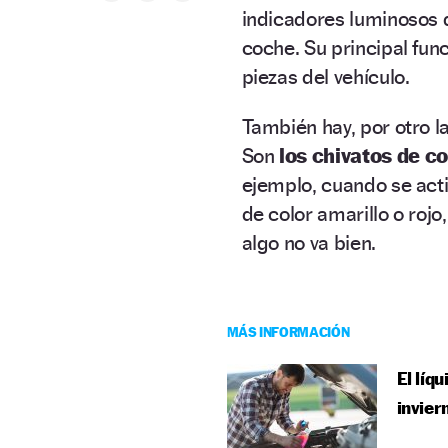
indicadores luminosos 
coche. Su principal fun
piezas del vehículo.
También hay, por otro l
Son
los chivatos de co
ejemplo, cuando se act
de color amarillo o roj
algo no va bien.
MÁS INFORMACIÓN
El líq
invier