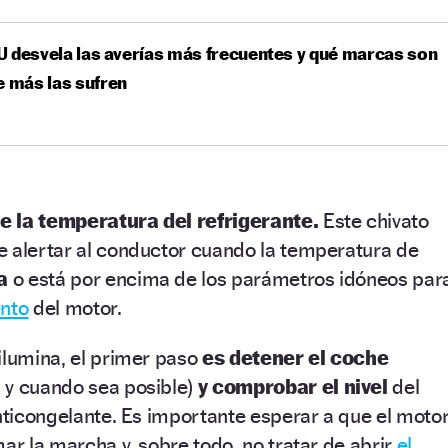
 desvela las averías más frecuentes y qué marcas son
e más las sufren
de la temperatura del refrigerante.
Este chivato
e alertar al conductor cuando la temperatura de
va
o está por encima de los parámetros idóneos par
ento
del motor.
ilumina, el primer paso
es detener el coche
 y cuando sea posible)
y comprobar el nivel
del
anticongelante. Es importante esperar a que el moto
mar la marcha y, sobre todo, no tratar de abrir
el