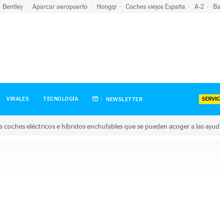
Bentley
Aparcar aeropuerto
Hongqi
Coches viejos España
A-2
Ba
SERVIC
VIRALES
TECNOLOGÍA
NEWSLETTER
s coches eléctricos e híbridos enchufables que se pueden acoger a las ayu
hes eléctricos e híbridos enchufables que se pueden acoger a la