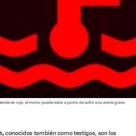
nciende en rojo, el motor puede estar a punto de sufrir una avería grave.
e,
conocidos también como testigos, son los