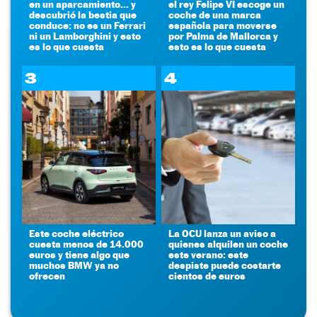
en un aparcamiento... y
el rey Felipe VI escoge un
descubrió la bestia que
coche de una marca
conduce: no es un Ferrari
española para moverse
ni un Lamborghini y esto
por Palma de Mallorca y
es lo que cuesta
esto es lo que cuesta
3
4
Este coche eléctrico
La OCU lanza un aviso a
cuesta menos de 14.000
quienes alquilen un coche
euros y tiene algo que
este verano: este
muchos BMW ya no
despiste puede costarte
ofrecen
cientos de euros