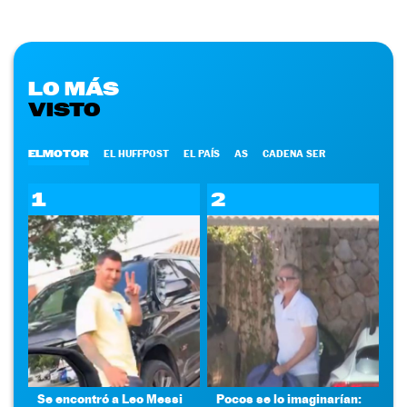
LO MÁS
VISTO
ELMOTOR
EL HUFFPOST
EL PAÍS
AS
CADENA SER
1
2
Se encontró a Leo Messi
Pocos se lo imaginarían: