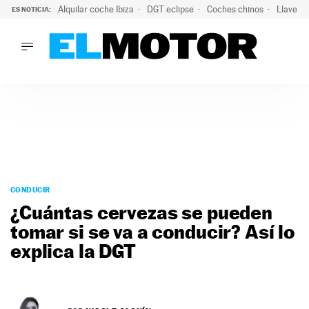
Alquilar coche Ibiza
DGT eclipse
Coches chinos
Llaves 
ES NOTICIA:
LO ÚLTIMO
Hongqi prepara su desembarco en España: SUV eléctricos c
LO ÚLTIMO
Hongqi prepara su desembarco en España: SUV eléctricos c
ACTUALIDAD
ELÉCTRICOS
CONDUCIR
PRUEBAS
Saltar
VIRALES
al
CONDUCIR
PODCAST
contenido
¿Cuántas cervezas se pueden
MOTOS
tomar si se va a conducir? Así lo
TECNOLOGÍA
explica la DGT
SUPERCOCHES
MOTORTV
PREMIOS
SERVICIOS