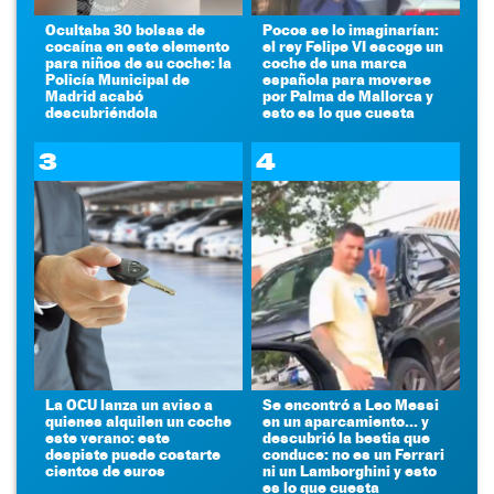
Ocultaba 30 bolsas de
Pocos se lo imaginarían:
cocaína en este elemento
el rey Felipe VI escoge un
para niños de su coche: la
coche de una marca
Policía Municipal de
española para moverse
Madrid acabó
por Palma de Mallorca y
descubriéndola
esto es lo que cuesta
3
4
La OCU lanza un aviso a
Se encontró a Leo Messi
quienes alquilen un coche
en un aparcamiento... y
este verano: este
descubrió la bestia que
despiste puede costarte
conduce: no es un Ferrari
cientos de euros
ni un Lamborghini y esto
es lo que cuesta