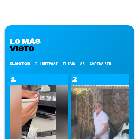
LO MÁS
VISTO
ELMOTOR
EL HUFFPOST
EL PAÍS
AS
CADENA SER
1
2