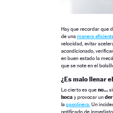
Hay que recordar que 
de una
manera eficient
velocidad, evitar acele
acondicionado, verifica
en buen estado la mecá
que se note en el bolsill
¿Es malo llenar e
Lo cierto es que
no…
s
boca
y provocar un
der
la
gasolinera.
Un incide
notificado de inmediato