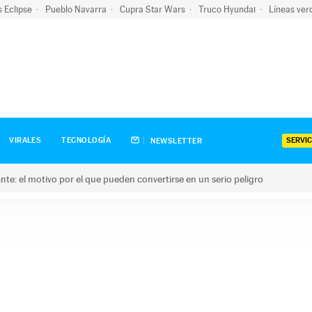
s Eclipse
Pueblo Navarra
Cupra Star Wars
Truco Hyundai
Líneas ver
SERVIC
VIRALES
TECNOLOGÍA
NEWSLETTER
olante: el motivo por el que pueden convertirse en un serio peligro
e: el motivo por el que pueden convertirse en un serio peligro