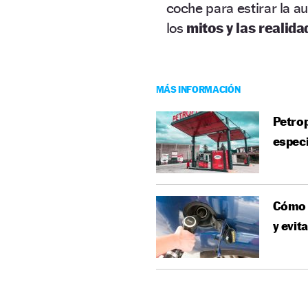
coche para estirar la a
los
mitos y las realida
MÁS INFORMACIÓN
Petrop
espec
Cómo c
y evit