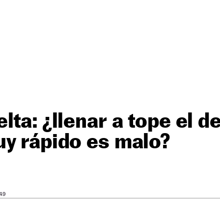
lta: ¿llenar a tope el d
y rápido es malo?
49