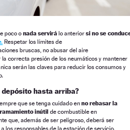
de poco o
nada servirá
lo anterior
si no se conduc
e.
Respetar los límites de
raciones bruscas, no abusar del aire
r la correcta presión de los neumáticos y mantener
nica serán las claves para reducir los consumos y
o.
l depósito hasta arriba?
iempre que se tenga cuidado en
no rebasar la
ramamiento inútil
de combustible en
nte que, además de ser peligroso, deberá ser
 a los responsables de la
estación de servicio.