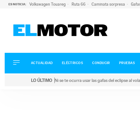
Volkswagen Touareg
Ruta 66
Caminata sorpresa
Gafa
ES NOTICIA:
ACTUALIDAD
ELÉCTRICOS
CONDUCIR
ACTUALIDAD
ELÉCTRICOS
CONDUCIR
PRUEBAS
PRUEBAS
Saltar
VIRALES
LO ÚLTIMO
Ni se te ocurra usar las gafas del eclipse al v
al
PODCAST
LO ÚLTIMO
Ni se te ocurra usar las gafas del eclipse al volant
contenido
MOTOS
TECNOLOGÍA
SUPERCOCHES
MOTORTV
PREMIOS
SERVICIOS