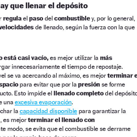
ay que llenar el depósito
or
regula
el
paso
del
combustible
y, por lo general,
 velocidades
de llenado, según la fuerza con la que
o está casi vacío,
es mejor utilizar la
más
rgar innecesariamente el tiempo de repostaje.
vel se va acercando al máximo,
es mejor
terminar e
spacio
para evitar que por la
presión
se forme
cto. Esto impide el
llenado completo
del depósit
ce una
excesiva evaporación
.
echar la
capacidad disponible
para garantizar la
, es mejor
terminar el llenado con
te modo, se evita que el combustible se derrame