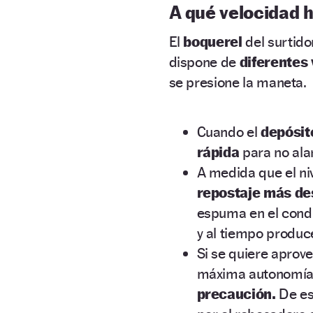
A qué velocidad h
El
boquerel
del surtid
dispone de
diferentes
se presione la maneta.
Cuando el
depósit
rápida
para no ala
A medida que el ni
repostaje
más de
espuma en el condu
y al tiempo produ
Si se quiere aprov
máxima autonomía
precaución.
De es