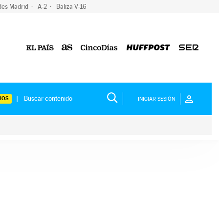
des Madrid
A-2
Baliza V-16
IOS
INICIAR SESIÓN