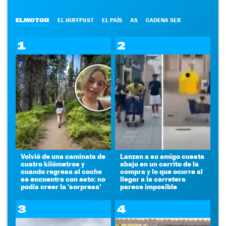
ELMOTOR
EL HUFFPOST
EL PAÍS
AS
CADENA SER
1
2
Volvió de una caminata de
Lanzan a su amigo cuesta
cuatro kilómetros y
abajo en un carrito de la
cuando regresa al coche
compra y lo que ocurre al
se encuentra con esto: no
llegar a la carretera
podía creer la 'sorpresa'
parece imposible
3
4