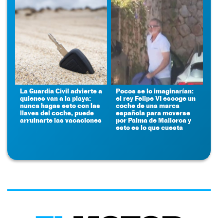
La Guardia Civil advierte a
Pocos se lo imaginarían:
quienes van a la playa:
el rey Felipe VI escoge un
nunca hagas esto con las
coche de una marca
llaves del coche, puede
española para moverse
arruinarte las vacaciones
por Palma de Mallorca y
esto es lo que cuesta