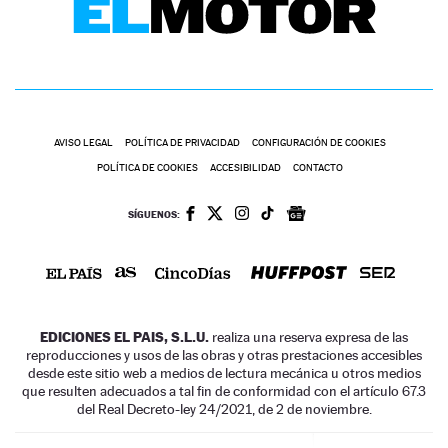
AVISO LEGAL
POLÍTICA DE PRIVACIDAD
CONFIGURACIÓN DE COOKIES
POLÍTICA DE COOKIES
ACCESIBILIDAD
CONTACTO
SÍGUENOS:
EDICIONES EL PAIS, S.L.U.
realiza una reserva expresa de las
reproducciones y usos de las obras y otras prestaciones accesibles
desde este sitio web a medios de lectura mecánica u otros medios
que resulten adecuados a tal fin de conformidad con el artículo 67.3
del Real Decreto-ley 24/2021, de 2 de noviembre.