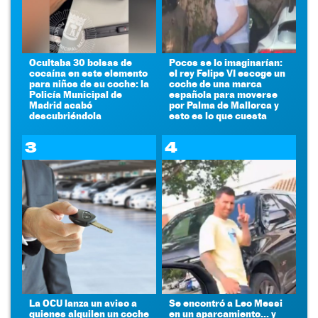
Ocultaba 30 bolsas de
Pocos se lo imaginarían:
cocaína en este elemento
el rey Felipe VI escoge un
para niños de su coche: la
coche de una marca
Policía Municipal de
española para moverse
Madrid acabó
por Palma de Mallorca y
descubriéndola
esto es lo que cuesta
3
4
La OCU lanza un aviso a
Se encontró a Leo Messi
quienes alquilen un coche
en un aparcamiento... y