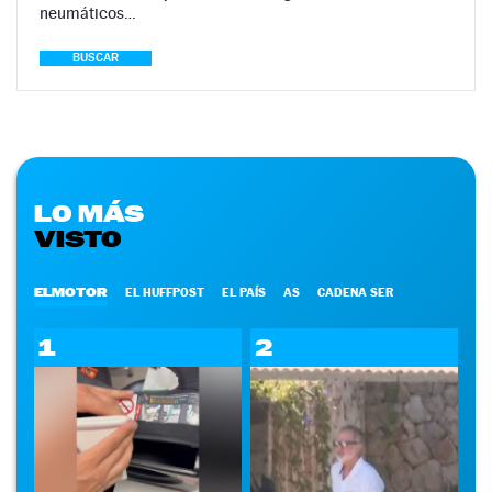
neumáticos…
BUSCAR
LO MÁS
VISTO
ELMOTOR
EL HUFFPOST
EL PAÍS
AS
CADENA SER
1
2