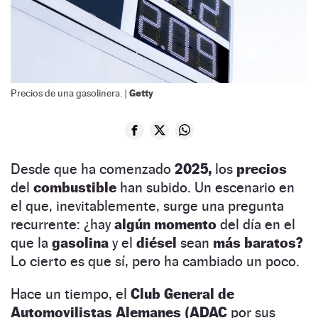
Getty
Precios de una gasolinera. |
Desde que ha comenzado
2025,
los
precios
del
combustible
han subido. Un escenario en
el que, inevitablemente, surge una pregunta
recurrente: ¿hay
algún momento
del día en el
que la
gasolina
y el
diésel
sean
más baratos?
Lo cierto es que sí, pero ha cambiado un poco.
Hace un tiempo, el
Club General de
Automovilistas Alemanes (ADAC
por sus