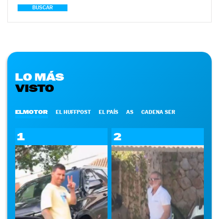
BUSCAR
LO MÁS
VISTO
ELMOTOR
EL HUFFPOST
EL PAÍS
AS
CADENA SER
1
2