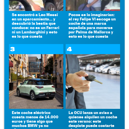
Se encontró a Leo Messi
Pocos se lo imaginarían:
en un aparcamiento... y
el rey Felipe VI escoge un
descubrió la bestia que
coche de una marca
conduce: no es un Ferrari
española para moverse
ni un Lamborghini y esto
por Palma de Mallorca y
es lo que cuesta
esto es lo que cuesta
3
4
Este coche eléctrico
La OCU lanza un aviso a
cuesta menos de 14.000
quienes alquilen un coche
euros y tiene algo que
este verano: este
muchos BMW ya no
despiste puede costarte