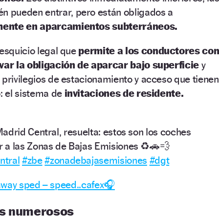
n pueden entrar, pero están obligados a
mente en aparcamientos subterráneos.
resquicio legal que
permite a los conductores co
ivar la obligación de aparcar bajo superficie
y
 privilegios de estacionamiento y acceso que tienen
o: el sistema de
invitaciones de residente.
adrid Central, resuelta: estos son los coches
 a las Zonas de Bajas Emisiones ♻️🚗💨
ntral
#zbe
#zonadebajasemisiones
#dgt
away sped – speed..cafex🎧
ás numerosos