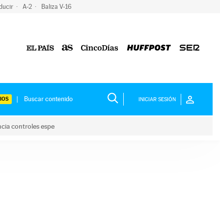
ducir
A-2
Baliza V-16
IOS
INICIAR SESIÓN
ncia controles espe
 y anuncia controles espe