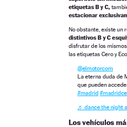
etiquetas B y C,
tambié
estacionar exclusiva
No obstante, existe un 
distintivos B y C esqu
disfrutar de los mismos
las etiquetas Cero y Ec
@elmotorcom
La eterna duda de M
que pueden acceder
#madrid
#madridce
♬ dance the night 
Los vehículos m