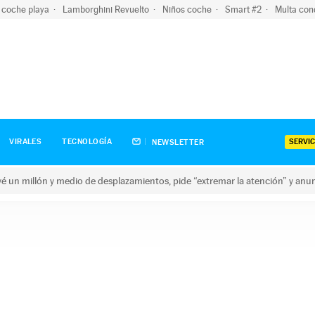
 coche playa
Lamborghini Revuelto
Niños coche
Smart #2
Multa con
SERVIC
VIRALES
TECNOLOGÍA
NEWSLETTER
revé un millón y medio de desplazamientos, pide “extremar la atención” y anu
n millón y medio de desplazamientos, pide “extremar la atención”