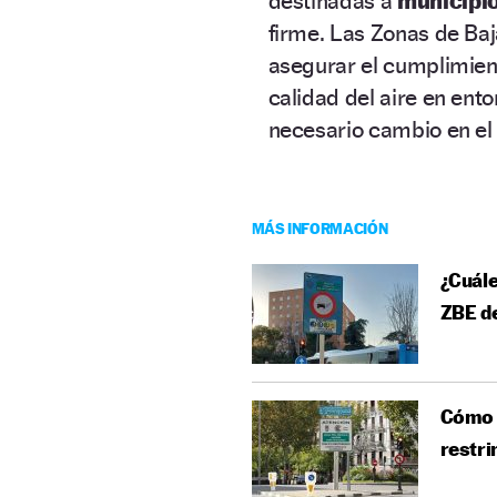
destinadas a
municipio
firme. Las Zonas de Ba
asegurar el cumplimien
calidad del aire en en
necesario cambio en el
MÁS INFORMACIÓN
¿Cuále
ZBE d
Cómo s
restri