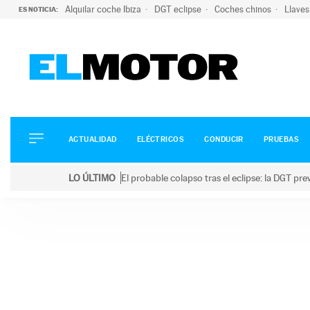
Alquilar coche Ibiza
DGT eclipse
Coches chinos
Llaves
ES NOTICIA:
ACTUALIDAD
ELÉCTRICOS
CONDUCIR
ACTUALIDAD
ELÉCTRICOS
CONDUCIR
PRUEBAS
PRUEBAS
Saltar
VIRALES
LO ÚLTIMO
El probable colapso tras el eclipse: la DGT p
al
PODCAST
LO ÚLTIMO
El probable colapso tras el eclipse: la DGT prevé u
contenido
MOTOS
TECNOLOGÍA
SUPERCOCHES
MOTORTV
PREMIOS
SERVICIOS