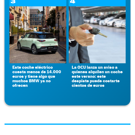
3
4
Este coche eléctrico
La OCU lanza un aviso a
cuesta menos de 14.000
quienes alquilen un coche
euros y tiene algo que
este verano: este
muchos BMW ya no
despiste puede costarte
ofrecen
cientos de euros