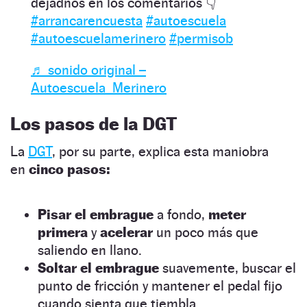
dejadnos en los comentarios 👇
#arrancarencuesta
#autoescuela
#autoescuelamerinero
#permisob
♬ sonido original –
Autoescuela_Merinero
Los pasos de la DGT
La
DGT
, por su parte, explica esta maniobra
en
cinco pasos:
Pisar el embrague
a fondo,
meter
primera
y
acelerar
un poco más que
saliendo en llano.
Soltar el embrague
suavemente, buscar el
punto de fricción y mantener el pedal fijo
cuando sienta que tiembla.