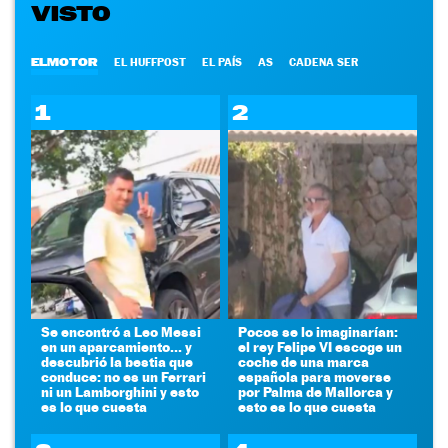
VISTO
ELMOTOR
EL HUFFPOST
EL PAÍS
AS
CADENA SER
1
2
Se encontró a Leo Messi
Pocos se lo imaginarían:
en un aparcamiento... y
el rey Felipe VI escoge un
descubrió la bestia que
coche de una marca
conduce: no es un Ferrari
española para moverse
ni un Lamborghini y esto
por Palma de Mallorca y
es lo que cuesta
esto es lo que cuesta