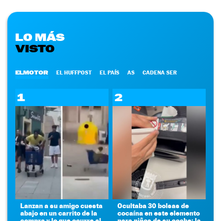
LO MÁS
VISTO
ELMOTOR
EL HUFFPOST
EL PAÍS
AS
CADENA SER
1
2
Lanzan a su amigo cuesta
Ocultaba 30 bolsas de
abajo en un carrito de la
cocaína en este elemento
compra y lo que ocurre al
para niños de su coche: la