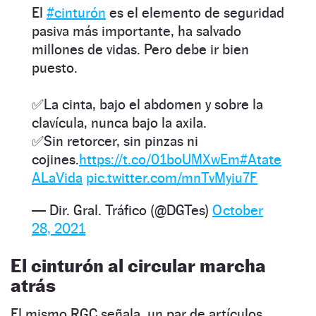
El
#cinturón
es el elemento de seguridad
pasiva más importante, ha salvado
millones de vidas. Pero debe ir bien
puesto.
✅La cinta, bajo el abdomen y sobre la
clavícula, nunca bajo la axila.
✅Sin retorcer, sin pinzas ni
cojines.
https://t.co/01boUMXwEm
#Atate
ALaVida
pic.twitter.com/mnTvMyiu7F
— Dir. Gral. Tráfico (@DGTes)
October
28, 2021
El cinturón al circular marcha
atrás
El mismo RGC señala, un par de artículos