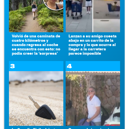
Volvió de una caminata de
Lanzan a su amigo cuesta
cuatro kilómetros y
abajo en un carrito de la
cuando regresa al coche
compra y lo que ocurre al
se encuentra con esto: no
llegar a la carretera
podía creer la 'sorpresa'
parece imposible
3
4