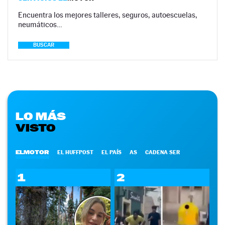
Encuentra los mejores talleres, seguros, autoescuelas,
neumáticos…
BUSCAR
LO MÁS
VISTO
ELMOTOR
EL HUFFPOST
EL PAÍS
AS
CADENA SER
1
2