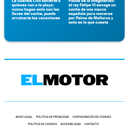
La Guardia Civil advierte a
Pocos se lo imaginarían:
quienes van a la playa:
el rey Felipe VI escoge un
nunca hagas esto con las
coche de una marca
llaves del coche, puede
española para moverse
arruinarte las vacaciones
por Palma de Mallorca y
esto es lo que cuesta
AVISO LEGAL
POLÍTICA DE PRIVACIDAD
CONFIGURACIÓN DE COOKIES
POLÍTICA DE COOKIES
ACCESIBILIDAD
CONTACTO