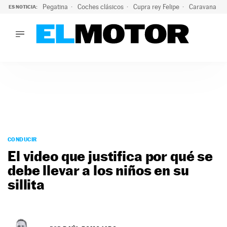
Pegatina
Coches clásicos
Cupra rey Felipe
Caravana lig
ES NOTICIA:
LO ÚLTIMO
¿Conocías esta pegatina de moda?: puede salvar tu coche d
LO ÚLTIMO
¿Conocías esta pegatina de moda?: puede salvar tu coche de
ACTUALIDAD
ELÉCTRICOS
CONDUCIR
PRUEBAS
Saltar
VIRALES
al
CONDUCIR
PODCAST
contenido
El video que justifica por qué se
MOTOS
debe llevar a los niños en su
TECNOLOGÍA
sillita
SUPERCOCHES
MOTORTV
PREMIOS
SERVICIOS