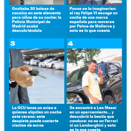
Ocultaba 30 bolsas de
Pocos se lo imaginarían:
cocaína en este elemento
el rey Felipe VI escoge un
para niños de su coche: la
coche de una marca
Policía Municipal de
española para moverse
Madrid acabó
por Palma de Mallorca y
descubriéndola
esto es lo que cuesta
3
4
La OCU lanza un aviso a
Se encontró a Leo Messi
quienes alquilen un coche
en un aparcamiento... y
este verano: este
descubrió la bestia que
despiste puede costarte
conduce: no es un Ferrari
cientos de euros
ni un Lamborghini y esto
es lo que cuesta