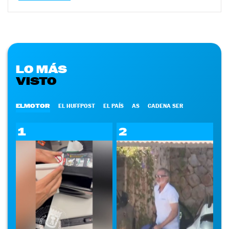
LO MÁS
VISTO
ELMOTOR
EL HUFFPOST
EL PAÍS
AS
CADENA SER
1
2