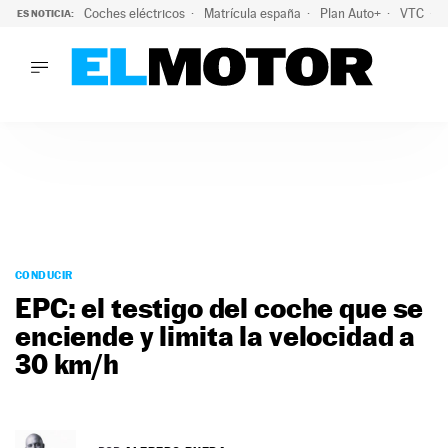
Coches eléctricos
Matrícula españa
Plan Auto+
VTC
ES NOTICIA:
LO ÚLTIMO
La Lista Blanca del Programa Auto+: todos los coches eléct
LO ÚLTIMO
La Lista Blanca del Programa Auto+: todos los coches eléctr
ACTUALIDAD
ELÉCTRICOS
CONDUCIR
PRUEBAS
Saltar
VIRALES
al
CONDUCIR
PODCAST
contenido
EPC: el testigo del coche que se
MOTOS
enciende y limita la velocidad a
TECNOLOGÍA
30 km/h
SUPERCOCHES
MOTORTV
PREMIOS
SERVICIOS