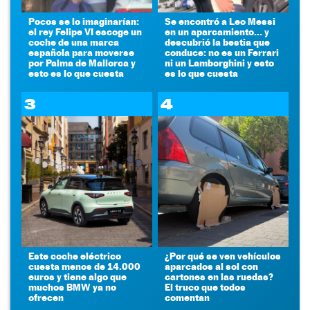
Pocos se lo imaginarían:
Se encontró a Leo Messi
el rey Felipe VI escoge un
en un aparcamiento... y
coche de una marca
descubrió la bestia que
española para moverse
conduce: no es un Ferrari
por Palma de Mallorca y
ni un Lamborghini y esto
esto es lo que cuesta
es lo que cuesta
3
4
Este coche eléctrico
¿Por qué se ven vehículos
cuesta menos de 14.000
aparcados al sol con
euros y tiene algo que
cartones en las ruedas?
muchos BMW ya no
El truco que todos
ofrecen
comentan