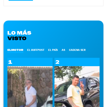
LO MÁS
VISTO
ELMOTOR
EL HUFFPOST
EL PAÍS
AS
CADENA SER
1
2