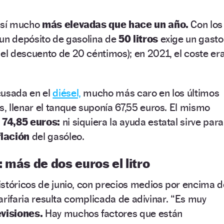
 así mucho
más elevadas que hace un año.
Con los
 un depósito de gasolina de
50 litros
exige un gasto
 el descuento de 20 céntimos); en 2021, el coste er
cusada en el
diésel,
mucho más caro en los últimos
 llenar el tanque suponía 67,55 euros. El mismo
r
74,85 euros:
ni siquiera la ayuda estatal sirve para
flación
del gasóleo.
 más de dos euros el litro
stóricos de junio, con precios medios por encima d
 tarifaria resulta complicada de adivinar. “Es muy
evisiones.
Hay muchos factores que están