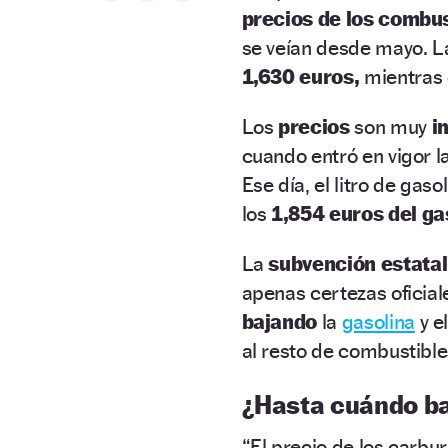
precios de los combu
se veían desde mayo. La
1,630 euros,
mientras 
Los
precios
son muy
i
cuando entró en vigor l
Ese día, el litro de ga
los
1,854 euros del ga
La
subvención estatal
apenas certezas oficial
bajando
la
gasolina
y e
al resto de combustibl
¿Hasta cuándo ba
“El precio de los carb