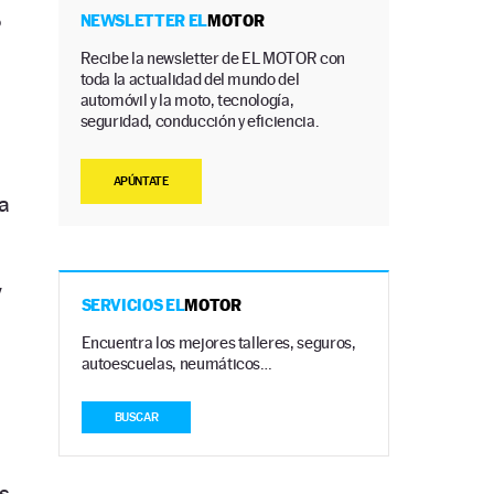
o
NEWSLETTER EL
MOTOR
Recibe la newsletter de EL MOTOR con
toda la actualidad del mundo del
automóvil y la moto, tecnología,
seguridad, conducción y eficiencia.
APÚNTATE
a
y
SERVICIOS EL
MOTOR
Encuentra los mejores talleres, seguros,
autoescuelas, neumáticos…
BUSCAR
s