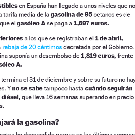
stibles
en España han llegado a unos niveles que n
 tarifa media de la
gasolina de 95
octanos es de
que el
gasóleo A
se paga a
1,697 euros.
nferiores
a los que se registraban el
1 de abril,
a
rebaja de 20 céntimos
decretada por el Gobierno.
solina suponía un desembolso de
1,819 euros,
frente 
sóleo A.
termina el 31 de diciembre y sobre su futuro no ha
es. Y
no se sabe
tampoco hasta
cuándo seguirán
l
diésel,
que lleva 16 semanas superando en precio
es.
jará la gasolina?
urantes ha descendido porque en las últimas semana