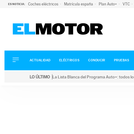
Coches eléctricos
Matrícula españa
Plan Auto+
VTC
ES NOTICIA:
ACTUALIDAD
ELÉCTRICOS
CONDUCIR
ACTUALIDAD
ELÉCTRICOS
CONDUCIR
PRUEBAS
PRUEBAS
Saltar
VIRALES
LO ÚLTIMO
La Lista Blanca del Programa Auto+: todos lo
al
PODCAST
LO ÚLTIMO
La Lista Blanca del Programa Auto+: todos los coc
contenido
MOTOS
TECNOLOGÍA
SUPERCOCHES
MOTORTV
PREMIOS
SERVICIOS