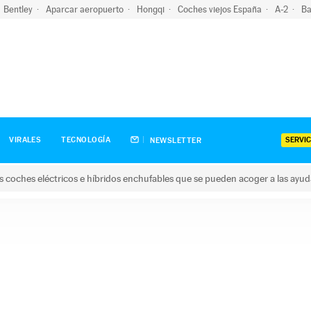
Bentley
Aparcar aeropuerto
Hongqi
Coches viejos España
A-2
Ba
SERVIC
VIRALES
TECNOLOGÍA
NEWSLETTER
s coches eléctricos e híbridos enchufables que se pueden acoger a las ayu
hes eléctricos e híbridos enchufables que se pueden acoger a la