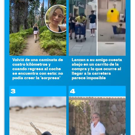
Volvió de una caminata de
Lanzan a su amigo cuesta
cuatro kilómetros y
abajo en un carrito de la
cuando regresa al coche
compra y lo que ocurre al
se encuentra con esto: no
llegar a la carretera
podía creer la 'sorpresa'
parece imposible
3
4