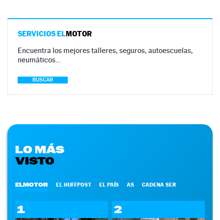
SERVICIOS EL
MOTOR
Encuentra los mejores talleres, seguros, autoescuelas,
neumáticos…
BUSCAR
LO MÁS
VISTO
ELMOTOR
EL HUFFPOST
EL PAÍS
AS
CADENA SER
1
2