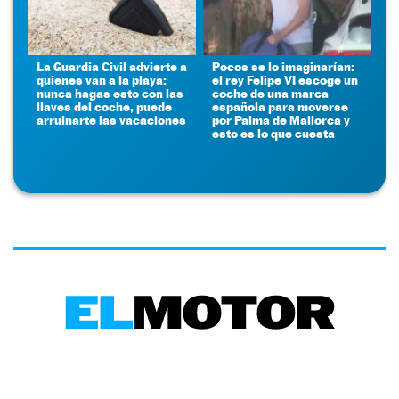
La Guardia Civil advierte a
Pocos se lo imaginarían:
quienes van a la playa:
el rey Felipe VI escoge un
nunca hagas esto con las
coche de una marca
llaves del coche, puede
española para moverse
arruinarte las vacaciones
por Palma de Mallorca y
esto es lo que cuesta