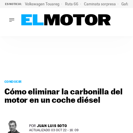
Volkswagen Touareg
Ruta 66
Caminata sorpresa
Gafas 
ES NOTICIA:
LO ÚLTIMO
Ni se te ocurra usar las gafas del eclipse al volante: el moti
LO ÚLTIMO
Ni se te ocurra usar las gafas del eclipse al volante: el motiv
ACTUALIDAD
ELÉCTRICOS
CONDUCIR
PRUEBAS
Saltar
VIRALES
al
CONDUCIR
PODCAST
contenido
Cómo eliminar la carbonilla del
MOTOS
motor en un coche diésel
TECNOLOGÍA
SUPERCOCHES
MOTORTV
PREMIOS
JUAN LUIS SOTO
POR
SERVICIOS
ACTUALIZADO 03 OCT 22 - 16: 09