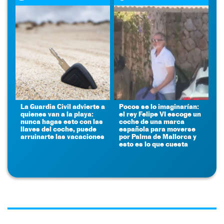
La Guardia Civil advierte a
Pocos se lo imaginarían:
quienes van a la playa:
el rey Felipe VI escoge un
nunca hagas esto con las
coche de una marca
llaves del coche, puede
española para moverse
arruinarte las vacaciones
por Palma de Mallorca y
esto es lo que cuesta