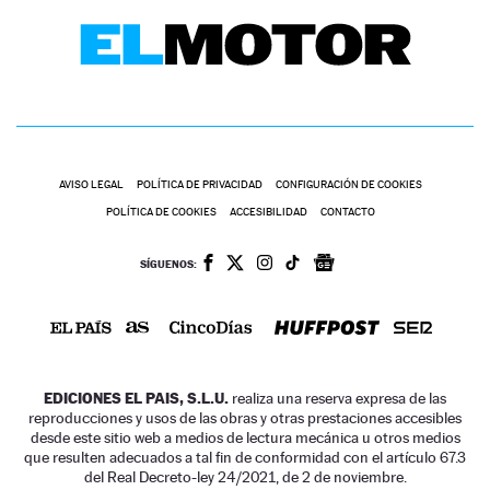
AVISO LEGAL
POLÍTICA DE PRIVACIDAD
CONFIGURACIÓN DE COOKIES
POLÍTICA DE COOKIES
ACCESIBILIDAD
CONTACTO
SÍGUENOS:
EDICIONES EL PAIS, S.L.U.
realiza una reserva expresa de las
reproducciones y usos de las obras y otras prestaciones accesibles
desde este sitio web a medios de lectura mecánica u otros medios
que resulten adecuados a tal fin de conformidad con el artículo 67.3
del Real Decreto-ley 24/2021, de 2 de noviembre.