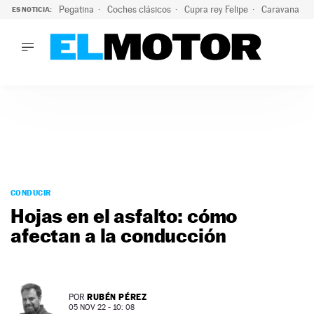
Pegatina
Coches clásicos
Cupra rey Felipe
Caravana lig
ES NOTICIA:
LO ÚLTIMO
¿Conocías esta pegatina de moda?: puede salvar tu coche d
LO ÚLTIMO
¿Conocías esta pegatina de moda?: puede salvar tu coche de
ACTUALIDAD
ELÉCTRICOS
CONDUCIR
PRUEBAS
Saltar
VIRALES
al
CONDUCIR
PODCAST
contenido
Hojas en el asfalto: cómo
MOTOS
afectan a la conducción
TECNOLOGÍA
SUPERCOCHES
MOTORTV
PREMIOS
RUBÉN PÉREZ
POR
SERVICIOS
05 NOV 22 - 10: 08