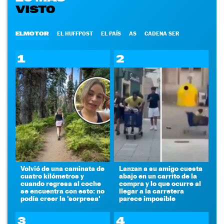
VISTO
ELMOTOR
EL HUFFPOST
EL PAÍS
AS
CADENA SER
1
2
Volvió de una caminata de
Lanzan a su amigo cuesta
cuatro kilómetros y
abajo en un carrito de la
cuando regresa al coche
compra y lo que ocurre al
se encuentra con esto: no
llegar a la carretera
podía creer la 'sorpresa'
parece imposible
3
4