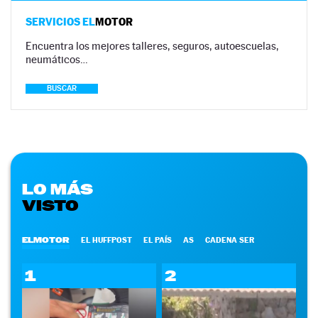
SERVICIOS EL
MOTOR
Encuentra los mejores talleres, seguros, autoescuelas,
neumáticos…
BUSCAR
LO MÁS
VISTO
ELMOTOR
EL HUFFPOST
EL PAÍS
AS
CADENA SER
1
2