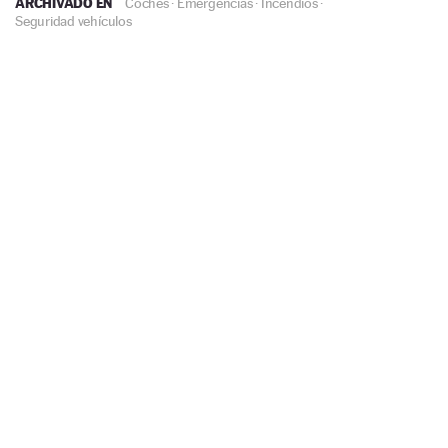
ARCHIVADO EN
Coches
·
Emergencias
·
Incendios
·
Seguridad vehículos