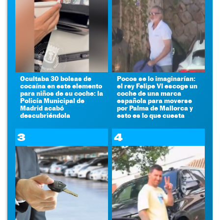
Ocultaba 30 bolsas de
Pocos se lo imaginarían:
cocaína en este elemento
el rey Felipe VI escoge un
para niños de su coche: la
coche de una marca
Policía Municipal de
española para moverse
Madrid acabó
por Palma de Mallorca y
descubriéndola
esto es lo que cuesta
3
4