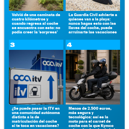
Volvió de una caminata de
La Guardia Civil advierte a
cuatro kilómetros y
quienes van a la playa:
cuando regresa al coche
nunca hagas esto con las
se encuentra con esto: no
llaves del coche, puede
podía creer la 'sorpresa'
arruinarte las vacaciones
3
4
¿Se puede pasar la ITV en
Menos de 2.500 euros,
una comunidad autónoma
más segura y
distinta a la de
tecnológica: así es la
matriculación del coche
moto para el carnet de
si te toca en vacaciones?
coche con la que Kymco