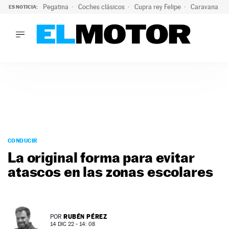
Pegatina
Coches clásicos
Cupra rey Felipe
Caravana lig
ES NOTICIA:
LO ÚLTIMO
El hiperdeportivo que desafía todas las tendencias: V12 a
LO ÚLTIMO
El hiperdeportivo que desafía todas las tendencias: V12 at
ACTUALIDAD
ELÉCTRICOS
CONDUCIR
PRUEBAS
Saltar
VIRALES
al
CONDUCIR
PODCAST
contenido
La original forma para evitar
MOTOS
atascos en las zonas escolares
TECNOLOGÍA
SUPERCOCHES
MOTORTV
PREMIOS
RUBÉN PÉREZ
POR
SERVICIOS
14 DIC 22 - 14: 08