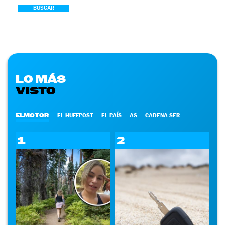
BUSCAR
LO MÁS
VISTO
ELMOTOR
EL HUFFPOST
EL PAÍS
AS
CADENA SER
1
2