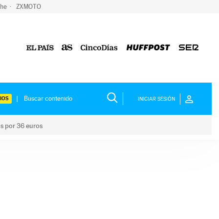
che
ZXMOTO
IOS
INICIAR SESIÓN
os por 36 euros
los niños por 36 euros