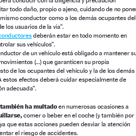
berá conducir con la diligencia y precaución
itar todo daño, propio o ajeno, cuidando de no pone
al mismo conductor como a los demás ocupantes del
de los usuarios de la vía”.
conductores
deberán estar en todo momento en
rolar sus vehículos”.
nductor de un vehículo está obligado a mantener s
 movimientos (…) que garanticen su propia
esto de los ocupantes del vehículo y la de los demás
. A estos efectos deberá cuidar especialmente de
ón adecuada”.
 también ha multado
en numerosas ocasiones a
illarse,
comer o beber en el coche (y también por
, ya que estas acciones pueden desviar la atención
entar el riesgo de accidentes.