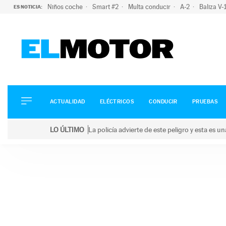
Niños coche
Smart #2
Multa conducir
A-2
Baliza V
ES NOTICIA:
ACTUALIDAD
ELÉCTRICOS
CONDUCIR
ACTUALIDAD
ELÉCTRICOS
CONDUCIR
PRUEBAS
PRUEBAS
Saltar
VIRALES
LO ÚLTIMO
La policía advierte de este peligro y esta es 
al
PODCAST
LO ÚLTIMO
La policía advierte de este peligro y esta es una bu
contenido
MOTOS
TECNOLOGÍA
SUPERCOCHES
MOTORTV
PREMIOS
SERVICIOS