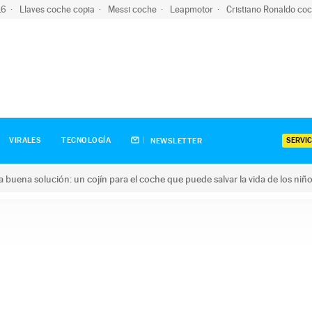
-16
Llaves coche copia
Messi coche
Leapmotor
Cristiano Ronaldo co
SERVIC
VIRALES
TECNOLOGÍA
NEWSLETTER
una buena solución: un cojín para el coche que puede salvar la vida de los niñ
ena solución: un cojín para el coche que puede salvar la vida de 