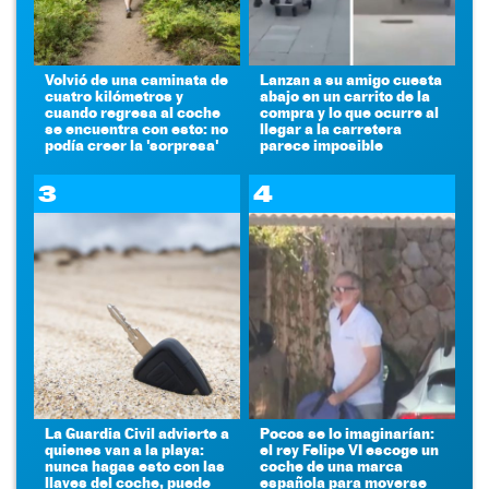
Volvió de una caminata de
Lanzan a su amigo cuesta
cuatro kilómetros y
abajo en un carrito de la
cuando regresa al coche
compra y lo que ocurre al
se encuentra con esto: no
llegar a la carretera
podía creer la 'sorpresa'
parece imposible
3
4
La Guardia Civil advierte a
Pocos se lo imaginarían:
quienes van a la playa:
el rey Felipe VI escoge un
nunca hagas esto con las
coche de una marca
llaves del coche, puede
española para moverse