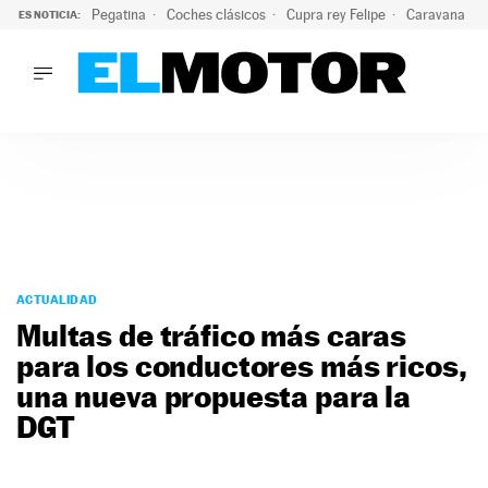
Pegatina
Coches clásicos
Cupra rey Felipe
Caravana lig
ES NOTICIA:
LO ÚLTIMO
¿Conocías esta pegatina de moda?: puede salvar tu coche d
LO ÚLTIMO
¿Conocías esta pegatina de moda?: puede salvar tu coche de
ACTUALIDAD
ELÉCTRICOS
CONDUCIR
PRUEBAS
Saltar
VIRALES
al
ACTUALIDAD
PODCAST
contenido
Multas de tráfico más caras
MOTOS
para los conductores más ricos,
TECNOLOGÍA
una nueva propuesta para la
SUPERCOCHES
MOTORTV
DGT
PREMIOS
SERVICIOS