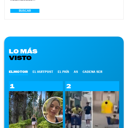
BUSCAR
LO MÁS
VISTO
ELMOTOR
EL HUFFPOST
EL PAÍS
AS
CADENA SER
1
2