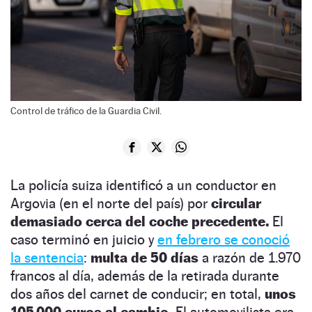
Control de tráfico de la Guardia Civil.
La policía suiza identificó a un conductor en
Argovia (en el norte del país) por
circular
demasiado cerca del coche precedente.
El
caso terminó en juicio y
en febrero se conoció
la sentencia
:
multa de 50 días
a razón de 1.970
francos al día, además de la retirada durante
dos años del carnet de conducir; en total,
unos
105.000 euros al cambio.
El automovilista era