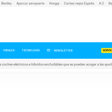
Bentley
Aparcar aeropuerto
Hongqi
Coches viejos España
A-2
Ba
SERVIC
VIRALES
TECNOLOGÍA
NEWSLETTER
s coches eléctricos e híbridos enchufables que se pueden acoger a las ayu
hes eléctricos e híbridos enchufables que se pueden acoger a la