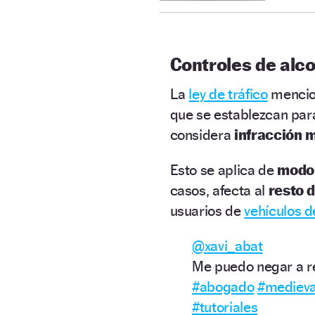
Controles de alco
La
ley de tráfico
mencio
que se establezcan para
considera
infracción 
Esto se aplica de
modo
casos, afecta al
resto d
usuarios de
vehículos d
@xavi_abat
Me puedo negar a re
#abogado
#medieva
#tutoriales