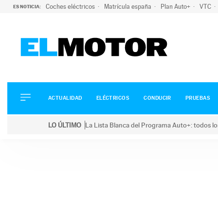
Coches eléctricos
Matrícula españa
Plan Auto+
VTC
ES NOTICIA:
ACTUALIDAD
ELÉCTRICOS
CONDUCIR
ACTUALIDAD
ELÉCTRICOS
CONDUCIR
PRUEBAS
PRUEBAS
Saltar
VIRALES
LO ÚLTIMO
La Lista Blanca del Programa Auto+: todos lo
al
PODCAST
LO ÚLTIMO
La Lista Blanca del Programa Auto+: todos los coc
contenido
MOTOS
TECNOLOGÍA
SUPERCOCHES
MOTORTV
PREMIOS
SERVICIOS