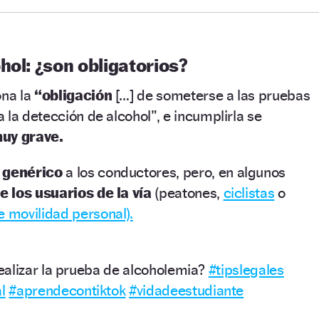
hol: ¿son obligatorios?
na la
“obligación
[…] de someterse a las pruebas
 la detección de alcohol”, e incumplirla se
muy grave.
 genérico
a los conductores, pero, en algunos
e los usuarios de la vía
(peatones,
ciclistas
o
e movilidad personal).
alizar la prueba de alcoholemia?
#tipslegales
l
#aprendecontiktok
#vidadeestudiante