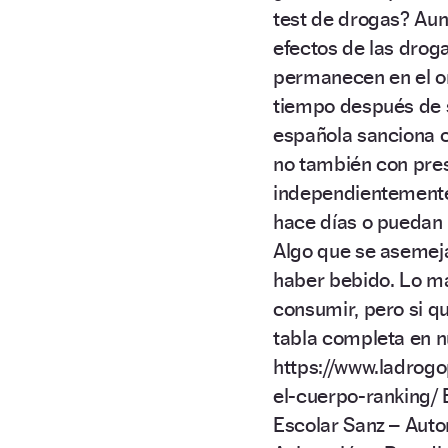
test de drogas? Aun
efectos de las drog
permanecen en el o
tiempo después de su
española sanciona co
no también con pres
independientemente
hace días o puedan 
Algo que se asemeja
haber bebido. Lo má
consumir, pero si q
tabla completa en n
https://www.ladrog
el-cuerpo-ranking/
Escolar Sanz – Auto