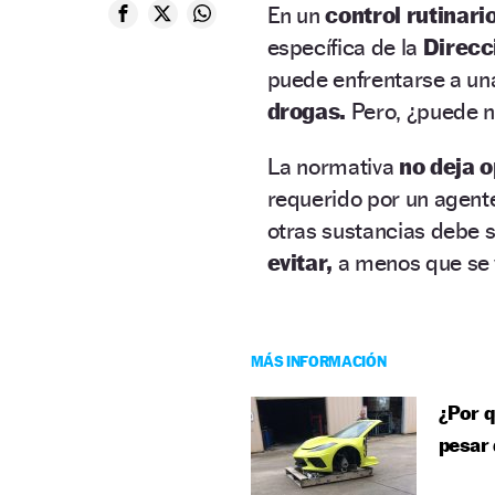
En un
control rutinari
específica de la
Direcc
puede enfrentarse a u
drogas.
Pero, ¿puede n
La normativa
no deja 
requerido por un agent
otras sustancias debe 
evitar,
a menos que se v
MÁS INFORMACIÓN
¿Por q
pesar 