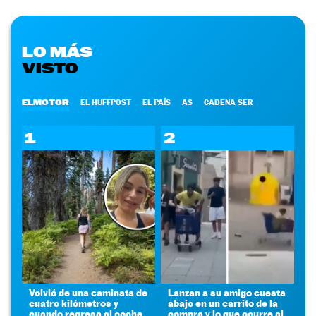
LO MÁS
VISTO
ELMOTOR
EL HUFFPOST
EL PAÍS
AS
CADENA SER
1
2
Volvió de una caminata de
Lanzan a su amigo cuesta
cuatro kilómetros y
abajo en un carrito de la
cuando regresa al coche
compra y lo que ocurre al