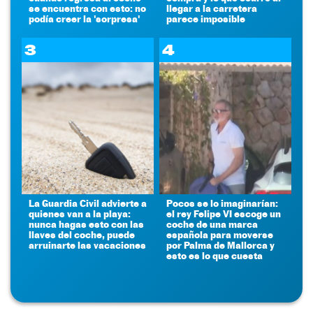
se encuentra con esto: no
llegar a la carretera
podía creer la 'sorpresa'
parece imposible
3
4
La Guardia Civil advierte a
Pocos se lo imaginarían:
quienes van a la playa:
el rey Felipe VI escoge un
nunca hagas esto con las
coche de una marca
llaves del coche, puede
española para moverse
arruinarte las vacaciones
por Palma de Mallorca y
esto es lo que cuesta