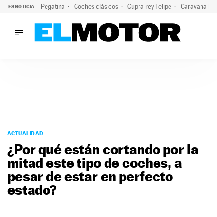
Pegatina
Coches clásicos
Cupra rey Felipe
Caravana lig
ES NOTICIA:
LO ÚLTIMO
¿Conocías esta pegatina de moda?: puede salvar tu coche d
LO ÚLTIMO
¿Conocías esta pegatina de moda?: puede salvar tu coche de
ACTUALIDAD
ELÉCTRICOS
CONDUCIR
PRUEBAS
Saltar
VIRALES
al
ACTUALIDAD
PODCAST
contenido
¿Por qué están cortando por la
MOTOS
mitad este tipo de coches, a
TECNOLOGÍA
pesar de estar en perfecto
SUPERCOCHES
MOTORTV
estado?
PREMIOS
SERVICIOS