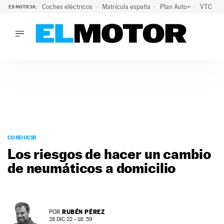
Coches eléctricos
Matrícula españa
Plan Auto+
VTC
ES NOTICIA:
LO ÚLTIMO
La Lista Blanca del Programa Auto+: todos los coches eléct
LO ÚLTIMO
La Lista Blanca del Programa Auto+: todos los coches eléctr
ACTUALIDAD
ELÉCTRICOS
CONDUCIR
PRUEBAS
Saltar
VIRALES
al
CONDUCIR
PODCAST
contenido
Los riesgos de hacer un cambio
MOTOS
de neumáticos a domicilio
TECNOLOGÍA
SUPERCOCHES
MOTORTV
PREMIOS
RUBÉN PÉREZ
POR
SERVICIOS
28 DIC 22 - 18: 59