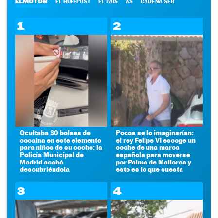
ELMOTOR
EL HUFFPOST
EL PAÍS
AS
CADENA SER
1
2
Ocultaba 30 bolsas de
Pocos se lo imaginarían:
cocaína en este elemento
el rey Felipe VI escoge un
para niños de su coche: la
coche de una marca
Policía Municipal de
española para moverse
Madrid acabó
por Palma de Mallorca y
descubriéndola
esto es lo que cuesta
3
4