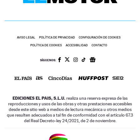
AVISO LEGAL
POLÍTICA DE PRIVACIDAD
CONFIGURACIÓN DE COOKIES
POLÍTICA DE COOKIES
ACCESIBILIDAD
CONTACTO
SÍGUENOS:
EDICIONES EL PAIS, S.L.U.
realiza una reserva expresa de las
reproducciones y usos de las obras y otras prestaciones accesibles
desde este sitio web a medios de lectura mecánica u otros medios
que resulten adecuados a tal fin de conformidad con el artículo 67.3
del Real Decreto-ley 24/2021, de 2 de noviembre.