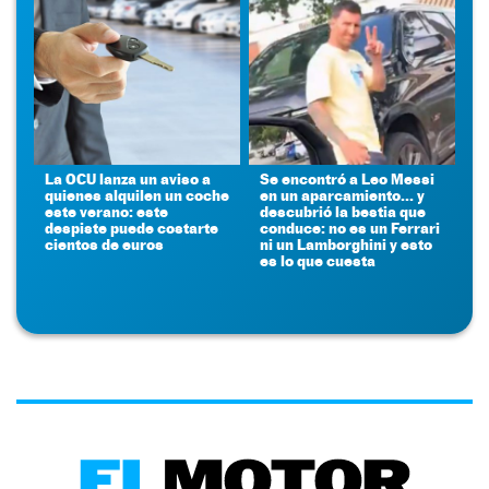
La OCU lanza un aviso a
Se encontró a Leo Messi
quienes alquilen un coche
en un aparcamiento... y
este verano: este
descubrió la bestia que
despiste puede costarte
conduce: no es un Ferrari
cientos de euros
ni un Lamborghini y esto
es lo que cuesta