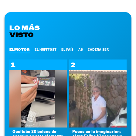
LO MÁS
VISTO
ELMOTOR
EL HUFFPOST
EL PAÍS
AS
CADENA SER
1
2
Ocultaba 30 bolsas de
Pocos se lo imaginarían:
cocaína en este elemento
el rey Felipe VI escoge un