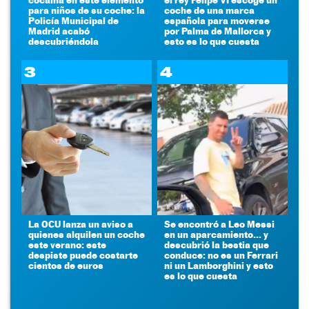
para niños de su coche: la
coche de una marca
Policía Municipal de
española para moverse
Madrid acabó
por Palma de Mallorca y
descubriéndola
esto es lo que cuesta
3
4
La OCU lanza un aviso a
Se encontró a Leo Messi
quienes alquilen un coche
en un aparcamiento... y
este verano: este
descubrió la bestia que
despiste puede costarte
conduce: no es un Ferrari
cientos de euros
ni un Lamborghini y esto
es lo que cuesta