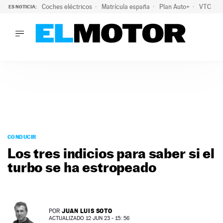
Coches eléctricos
Matrícula españa
Plan Auto+
VTC
ES NOTICIA:
LO ÚLTIMO
La Lista Blanca del Programa Auto+: todos los coches eléct
LO ÚLTIMO
La Lista Blanca del Programa Auto+: todos los coches eléctr
ACTUALIDAD
ELÉCTRICOS
CONDUCIR
PRUEBAS
Saltar
VIRALES
al
CONDUCIR
PODCAST
contenido
Los tres indicios para saber si el
MOTOS
turbo se ha estropeado
TECNOLOGÍA
SUPERCOCHES
MOTORTV
PREMIOS
JUAN LUIS SOTO
POR
SERVICIOS
ACTUALIZADO 12 JUN 23 - 15: 56