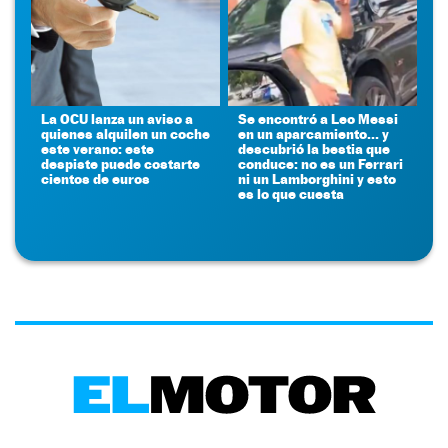
La OCU lanza un aviso a
Se encontró a Leo Messi
quienes alquilen un coche
en un aparcamiento... y
este verano: este
descubrió la bestia que
despiste puede costarte
conduce: no es un Ferrari
cientos de euros
ni un Lamborghini y esto
es lo que cuesta