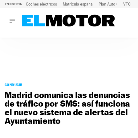
Coches eléctricos
Matrícula españa
Plan Auto+
VTC
ES NOTICIA:
LO ÚLTIMO
La Lista Blanca del Programa Auto+: todos los coches eléct
LO ÚLTIMO
La Lista Blanca del Programa Auto+: todos los coches eléctr
ACTUALIDAD
ELÉCTRICOS
CONDUCIR
PRUEBAS
Saltar
VIRALES
al
CONDUCIR
PODCAST
contenido
Madrid comunica las denuncias
MOTOS
de tráfico por SMS: así funciona
TECNOLOGÍA
el nuevo sistema de alertas del
SUPERCOCHES
MOTORTV
Ayuntamiento
PREMIOS
SERVICIOS