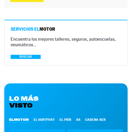
SERVICIOS EL
MOTOR
Encuentra los mejores talleres, seguros, autoescuelas,
neumáticos…
BUSCAR
LO MÁS
VISTO
ELMOTOR
EL HUFFPOST
EL PAÍS
AS
CADENA SER