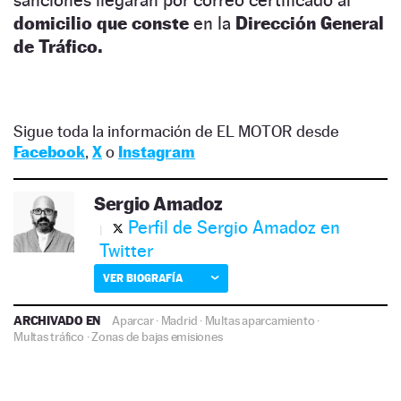
domicilio que conste
en la
Dirección General
de Tráfico.
Sigue toda la información de EL MOTOR desde
Facebook
,
X
o
Instagram
Sergio Amadoz
Perfil de Sergio Amadoz en
Twitter
VER BIOGRAFÍA
ARCHIVADO EN
Aparcar
·
Madrid
·
Multas aparcamiento
·
Multas tráfico
·
Zonas de bajas emisiones