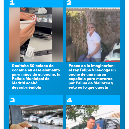
1
2
Ocultaba 30 bolsas de
Pocos se lo imaginarían:
cocaína en este elemento
el rey Felipe VI escoge un
para niños de su coche: la
coche de una marca
Policía Municipal de
española para moverse
Madrid acabó
por Palma de Mallorca y
descubriéndola
esto es lo que cuesta
3
4