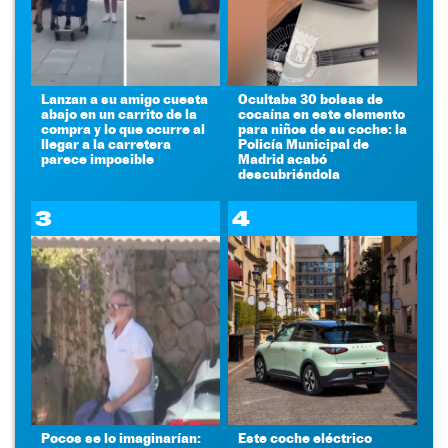
Lanzan a su amigo cuesta
Ocultaba 30 bolsas de
abajo en un carrito de la
cocaína en este elemento
compra y lo que ocurre al
para niños de su coche: la
llegar a la carretera
Policía Municipal de
parece imposible
Madrid acabó
descubriéndola
3
4
Pocos se lo imaginarían:
Este coche eléctrico