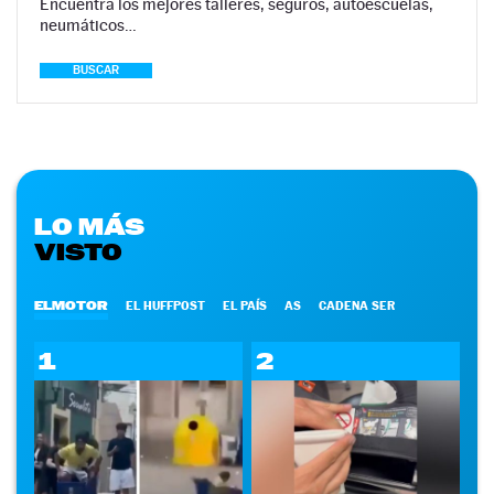
Encuentra los mejores talleres, seguros, autoescuelas,
neumáticos…
BUSCAR
LO MÁS
VISTO
ELMOTOR
EL HUFFPOST
EL PAÍS
AS
CADENA SER
1
2