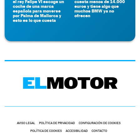
el rey Felipe VI escoge un
cuesta menos de 14.000
coche de una marca
euros y tiene algo que
española para moverse
muchos BMW ya no
por Palma de Mallorca y
ofrecen
esto es lo que cuesta
AVISO LEGAL
POLÍTICA DE PRIVACIDAD
CONFIGURACIÓN DE COOKIES
POLÍTICA DE COOKIES
ACCESIBILIDAD
CONTACTO