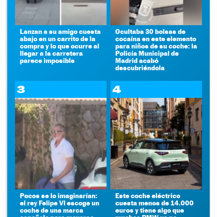
Lanzan a su amigo cuesta
Ocultaba 30 bolsas de
abajo en un carrito de la
cocaína en este elemento
compra y lo que ocurre al
para niños de su coche: la
llegar a la carretera
Policía Municipal de
parece imposible
Madrid acabó
descubriéndola
3
4
Pocos se lo imaginarían:
Este coche eléctrico
el rey Felipe VI escoge un
cuesta menos de 14.000
coche de una marca
euros y tiene algo que