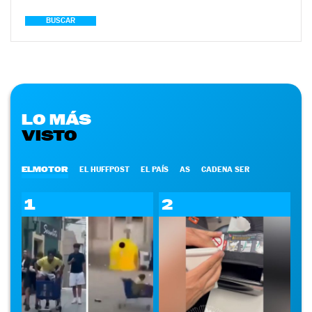
BUSCAR
LO MÁS
VISTO
ELMOTOR
EL HUFFPOST
EL PAÍS
AS
CADENA SER
1
2