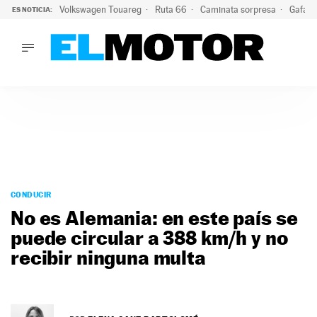
Volkswagen Touareg
Ruta 66
Caminata sorpresa
Gafas 
ES NOTICIA:
LO ÚLTIMO
Ni se te ocurra usar las gafas del eclipse al volante: el moti
LO ÚLTIMO
Ni se te ocurra usar las gafas del eclipse al volante: el motiv
ACTUALIDAD
ELÉCTRICOS
CONDUCIR
PRUEBAS
Saltar
VIRALES
al
CONDUCIR
PODCAST
contenido
No es Alemania: en este país se
MOTOS
puede circular a 388 km/h y no
TECNOLOGÍA
recibir ninguna multa
SUPERCOCHES
MOTORTV
PREMIOS
SERVICIOS